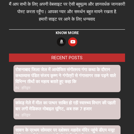
मैं आप सभी के लिए अपनी वेबसाइट पर ऐसी बहुमूल्य और ज्ञानवर्धक जानकारी
पोस्ट करता रहूँगा। आपका प्यार और समर्थन बहुत मायने रखता है.
हमारी साइट पर आने के लिए धन्यवाद
KNOW MORE
RECENT POSTS
रोशनाबाद जिला जेल में आयोजित संगीतमय गंगा कथा के दौरान
कथाव्यास पंडित संजय कृष्ण ने गंगोत्री से गंगासागर तक पड़ने वाले
विभिन्न तीर्थो का महत्व बताते हुए कहा कि
IN:
हरिद्वार
कांवड़ मेले में मील का पत्थर साबित हो रही स्वास्थ्य विभाग की पहली
बार लगी मेडिकल मोबाइल यूनिट, अब तक 7 हजार
IN:
हरिद्वार
सावन के प्रथम सोमवार पर दक्षेश्वर महादेव मंदिर पहुंचे डीएम मयूर