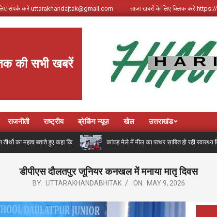
े लिए संपर्क करे uttarakhandajtak@gmail.com
ताजा खबरों के लिए क्लिक करे http
तक की सभी खबरें
राजनीती
राष्ट्रीय
ब्रेकिंग न्यूज़
खेल
उत्तराखंड
का महत्व बताते हुए कहा कि
कांवड़ मेले में मील का पत्थर साबित हो रही स्वास्थ्य वि
डीपीएस दौलतपुर जूनियर कनखल में मनाया मातृ दिवस
BY:
UTTARAKHANDABHITAK
ON:
MAY 9, 2026