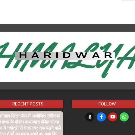
RECENT POSTS
FOLLOW
शनाबाद जिला जेल में आयोजित संगीतमय
ा कथा के दौरान कथाव्यास पंडित संजय
्ण ने गंगोत्री से गंगासागर तक पड़ने वाले
िन्न तीर्थो का महत्व बताते हुए कहा कि