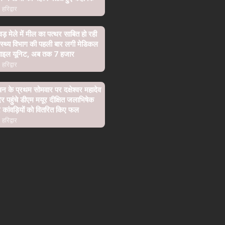
हरिद्वार
वड़ मेले में मील का पत्थर साबित हो रही
ास्थ्य विभाग की पहली बार लगी मेडिकल
बाइल यूनिट, अब तक 7 हजार
हरिद्वार
न के प्रथम सोमवार पर दक्षेश्वर महादेव
िर पहुंचे डीएम मयूर दीक्षित जलाभिषेक
कांवड़ियों को वितरित किए फल
हरिद्वार