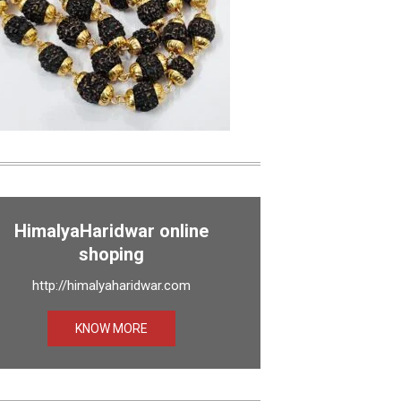
HimalyaHaridwar online
shoping
http://himalyaharidwar.com
KNOW MORE