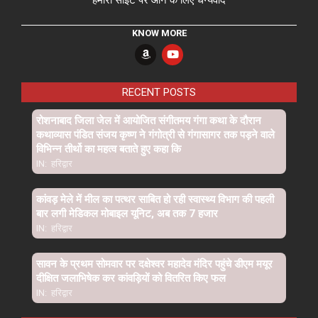
हमारी साइट पर आने के लिए धन्यवाद
KNOW MORE
RECENT POSTS
रोशनाबाद जिला जेल में आयोजित संगीतमय गंगा कथा के दौरान
कथाव्यास पंडित संजय कृष्ण ने गंगोत्री से गंगासागर तक पड़ने वाले
विभिन्न तीर्थो का महत्व बताते हुए कहा कि
IN:
हरिद्वार
कांवड़ मेले में मील का पत्थर साबित हो रही स्वास्थ्य विभाग की पहली
बार लगी मेडिकल मोबाइल यूनिट, अब तक 7 हजार
IN:
हरिद्वार
सावन के प्रथम सोमवार पर दक्षेश्वर महादेव मंदिर पहुंचे डीएम मयूर
दीक्षित जलाभिषेक कर कांवड़ियों को वितरित किए फल
IN:
हरिद्वार