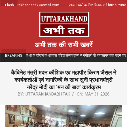
Skip
र्क करे uttarakhandajtak@gmail.com
Flash
ताजा खबरों के लिए क्लिक करे https://uttara
to
content
अभी तक की सभी खबरें
गीतमय गंगा कथा के दौरान कथाव्यास पंडित संजय कृष्ण ने गंगोत्री से गंगासागर तक पड़ने वाले विभिन्न
BREAKING
कैबिनेट मंत्री मदन कौशिक एवं महापौर किरण जैसल ने
कार्यकर्ताओं एवं नागरिकों के साथ सुनी प्रधानमंत्री
नरेंद्र मोदी का ‘मन की बात’ कार्यक्रम
BY:
UTTARAKHANDABHITAK
ON:
MAY 31, 2026