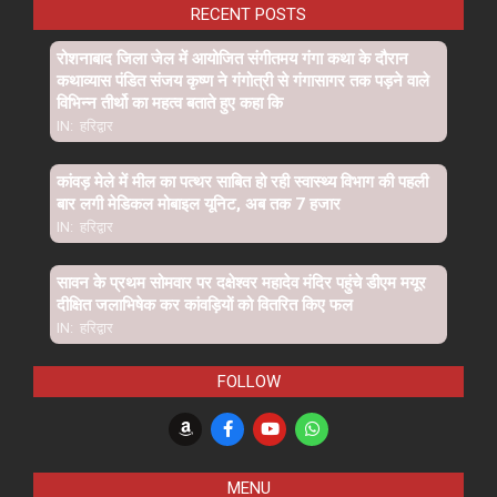
RECENT POSTS
रोशनाबाद जिला जेल में आयोजित संगीतमय गंगा कथा के दौरान
कथाव्यास पंडित संजय कृष्ण ने गंगोत्री से गंगासागर तक पड़ने वाले
विभिन्न तीर्थो का महत्व बताते हुए कहा कि
IN:
हरिद्वार
कांवड़ मेले में मील का पत्थर साबित हो रही स्वास्थ्य विभाग की पहली
बार लगी मेडिकल मोबाइल यूनिट, अब तक 7 हजार
IN:
हरिद्वार
सावन के प्रथम सोमवार पर दक्षेश्वर महादेव मंदिर पहुंचे डीएम मयूर
दीक्षित जलाभिषेक कर कांवड़ियों को वितरित किए फल
IN:
हरिद्वार
FOLLOW
MENU