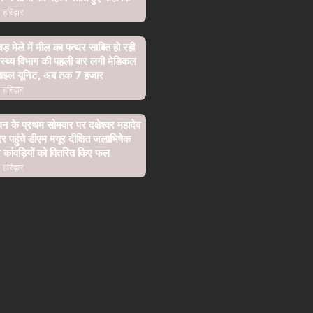
हरिद्वार
वड़ मेले में मील का पत्थर साबित हो रही
ास्थ्य विभाग की पहली बार लगी मेडिकल
बाइल यूनिट, अब तक 7 हजार
हरिद्वार
न के प्रथम सोमवार पर दक्षेश्वर महादेव
िर पहुंचे डीएम मयूर दीक्षित जलाभिषेक
कांवड़ियों को वितरित किए फल
हरिद्वार