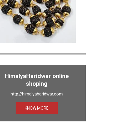
HimalyaHaridwar online
shoping
http://himalyaharidwar.com
KNOW MORE