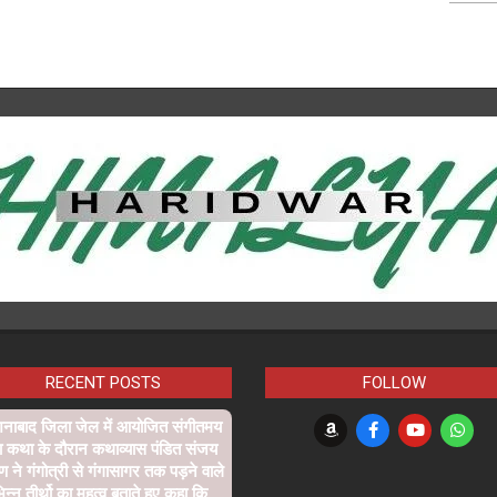
RECENT POSTS
FOLLOW
शनाबाद जिला जेल में आयोजित संगीतमय
ा कथा के दौरान कथाव्यास पंडित संजय
्ण ने गंगोत्री से गंगासागर तक पड़ने वाले
िन्न तीर्थो का महत्व बताते हुए कहा कि