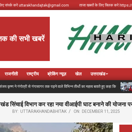
े लिए संपर्क करे uttarakhandajtak@gmail.com
ताजा खबरों के लिए क्लिक करे http
तक की सभी खबरें
राजनीती
राष्ट्रीय
ब्रेकिंग न्यूज़
खेल
उत्तराखंड
ंगोत्री से गंगासागर तक पड़ने वाले विभिन्न तीर्थो का महत्व बताते हुए कहा कि
कांवड़
राखंड सिंचाई विभाग कर रहा नया वीआईपी घाट बनाने की योजना प
BY:
UTTARAKHANDABHITAK
ON:
DECEMBER 11, 2025