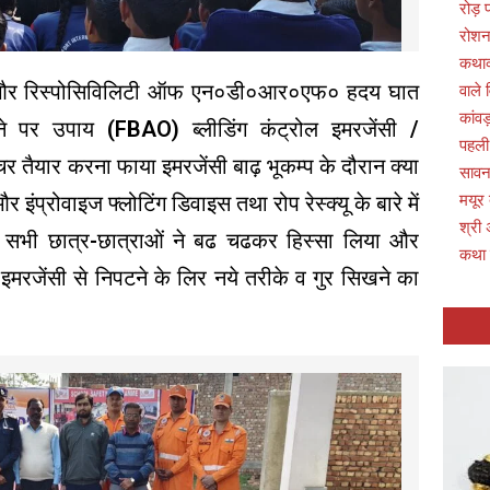
रोड़
रोशन
कथाव्
 रिस्पोसिविलिटी ऑफ एन०डी०आर०एफ० हदय घात
वाले 
कांवड
 पर उपाय (FBAO) ब्लीडिंग कंट्रोल इमरजेंसी /
पहली
ैचर तैयार करना फाया इमरजेंसी बाढ़ भूकम्प के दौरान क्या
सावन 
 इंप्रोवाइज फ्लोटिंग डिवाइस तथा रोप रेस्क्यू के बारे में
मयूर
श्री 
के सभी छात्र-छात्राओं ने बढ चढकर हिस्सा लिया और
कथा
 इमरजेंसी से निपटने के लिर नये तरीके व गुर सिखने का