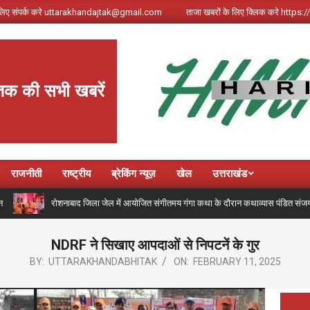
े लिए संपर्क करे uttarakhandajtak@gmail.com
ताजा खबरों के लिए क्लिक करे http
तक की सभी खबरें
राजनीती
राष्ट्रीय
ब्रेकिंग न्यूज़
खेल
उत्तराखंड
रोशनाबाद जिला जेल में आयोजित संगीतमय गंगा कथा के दौरान कथाव्यास पंडित संजय कृष्ण ने गंगोत्री
NDRF ने सिखाए आपदाओं से निपटनें के गुर
BY:
UTTARAKHANDABHITAK
ON:
FEBRUARY 11, 2025