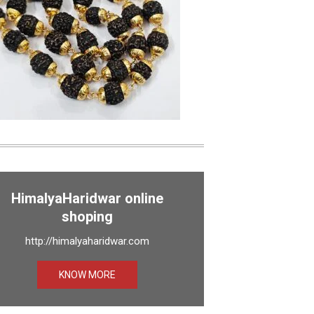
HimalyaHaridwar online
shoping
http://himalyaharidwar.com
KNOW MORE