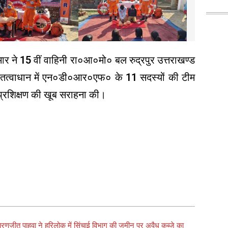
ुमार ने 15 वीं वाहिनी रा०आ०मो० बल रुद्रपुर उत्तराखण्ड
 के तत्वाधान में एन०डी०आर०एफ० के 11 सदस्यों की टीम
्ठ प्रशिक्षण की खूब सराहना की।
चरणजीत पाहवा ने हरिलोक में सिंचाई विभाग की जमीन पर अवैध कब्जे का