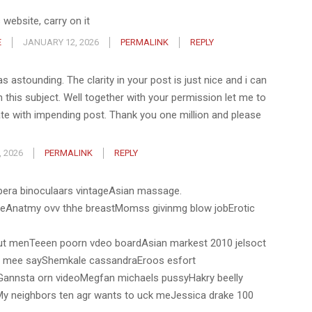
s website, carry on it
E
JANUARY 12, 2026
PERMALINK
REPLY
as astounding. The clarity in your post is just nice and i can
this subject. Well together with your permission let me to
te with impending post. Thank you one million and please
 2026
PERMALINK
REPLY
pera binoculaars vintageAsian massage.
eeAnatmy ovv thhe breastMomss givinmg blow jobErotic
rcut menTeeen poorn vdeo boardAsian markest 2010 jelsoct
ejs mee sayShemkale cassandraEroos esfort
sGannsta orn videoMegfan michaels pussyHakry beelly
My neighbors ten agr wants to uck meJessica drake 100