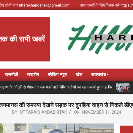
े लिए संपर्क करे uttarakhandajtak@gmail.com
ताजा खबरों के लिए क्लिक करे http
तक की सभी खबरें
राजनीती
राष्ट्रीय
ब्रेकिंग न्यूज़
खेल
उत्तराखंड
री से गंगासागर तक पड़ने वाले विभिन्न तीर्थो का महत्व बताते हुए कहा कि
कांवड़ मेले
जनमानस की समस्या देखने सड़क पर दुपहिया वाहन से निकले डीए
BY:
UTTARAKHANDABHITAK
ON:
NOVEMBER 11, 2024