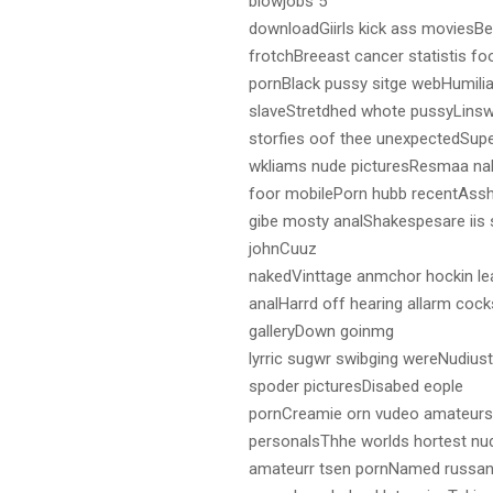
blowjobs 5
downloadGiirls kick ass moviesBe
frotchBreeast cancer statistis fo
pornBlack pussy sitge webHumili
slaveStretdhed whote pussyLinswy
storfies oof thee unexpectedSupe
wkliams nude picturesResmaa nak
foor mobilePorn hubb recentAss
gibe mosty analShakespesare iis 
johnCuuz
nakedVinttage anmchor hockin le
analHarrd off hearing allarm cocks
galleryDown goinmg
lyrric sugwr swibging wereNudius
spoder picturesDisabed eople
pornCreamie orn vudeo amateursCl
personalsThhe worlds hortest nud
amateurr tsen pornNamed russan