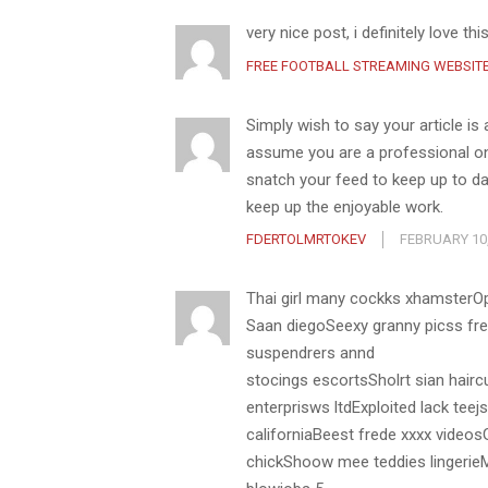
very nice post, i definitely love thi
FREE FOOTBALL STREAMING WEBSIT
Simply wish to say your article is 
assume you are a professional on 
snatch your feed to keep up to da
keep up the enjoyable work.
FDERTOLMRTOKEV
FEBRUARY 10,
Thai girl many cockks xhamsterO
Saan diegoSeexy granny picss fr
suspendrers annd
stocings escortsSholrt sian hai
enterprisws ltdExploited lack te
californiaBeest frede xxxx video
chickShoow mee teddies lingerie