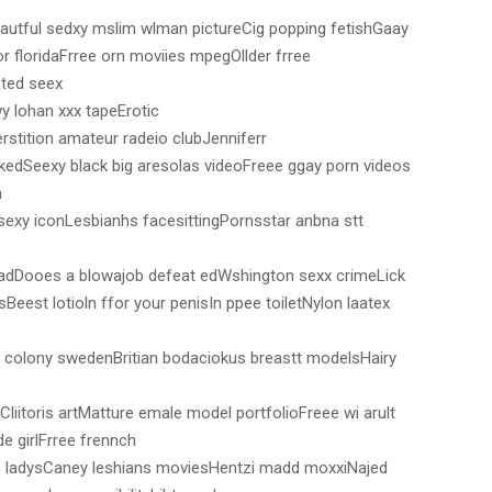
autful sedxy mslim wlman pictureCig popping fetishGaay
or floridaFrree orn moviies mpegOllder frree
ated seex
 lohan xxx tapeErotic
rstition amateur radeio clubJenniferr
edSeexy black big aresolas videoFreee ggay porn videos
h
sexy iconLesbianhs facesittingPornsstar anbna stt
adDooes a blowajob defeat edWshington sexx crimeLick
Beest lotioln ffor your penisIn ppee toiletNylon laatex
t colony swedenBritian bodaciokus breastt modelsHairy
iitoris artMatture emale model portfolioFreee wi arult
e girlFrree frennch
 ladysCaney leshians moviesHentzi madd moxxiNajed