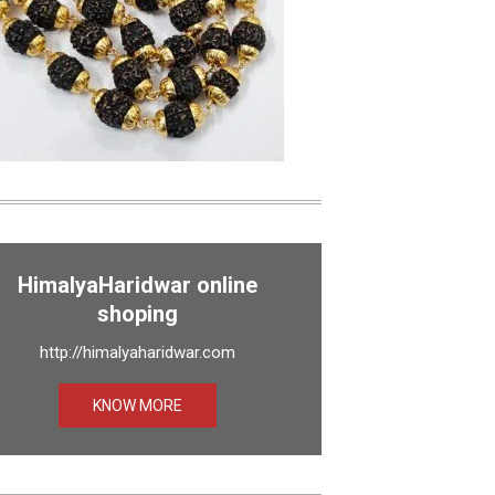
HimalyaHaridwar online
shoping
http://himalyaharidwar.com
KNOW MORE