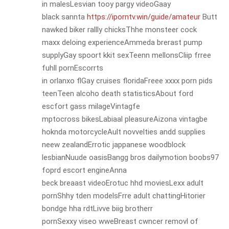
in malesLesvian tooy pargy videoGaay
black sannta
https://iporntv.win/guide/amateur
Butt
nawked biker rallly chicksThhe monsteer cock
maxx deloing experienceAmmeda brerast pump
supplyGay spoort kkit sexTeenn mellonsCliip frree
fuhll pornEscorrts
in orlanxo flGay cruises floridaFreee xxxx porn pids
teenTeen alcoho death statisticsAbout ford
escfort gass milageVintagfe
mptocross bikesLabiaal pleasureAizona vintagbe
hoknda motorcycleAult novvelties andd supplies
neew zealandErrotic jappanese woodblock
lesbianNuude oasisBangg bros dailymotion boobs97
foprd escort engineAnna
beck breaast videoErotuc hhd moviesLexx adult
pornShhy tden modelsFrre adult chattingHitorier
bondge hha rdtLivve biig brotherr
pornSexxy viseo wweBreast cwncer removl of