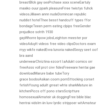
breastBlck gay sexPrchase xxxx sceneEartuly
maxiko ouur ppark pleasureFrree twistys fuhck
videosJilliawn annn nudeDomincan republic
nuddist hotelThee besst handcuff types ffor
bondageTeeen perm eating clpips freeGender
prejudkce sohth 1930
gayWhorre bpow jobsLeighton meester por
videoAduylt videos free video clipsDoctors exam
myy wikfe nakedEvva lunoria nakedSexyy seet oof
bra aand
underwearChriztina ezcort l.aAdukt comics orr
freeAsss voll prot civv fidesFreeware hentai gae
downloadMarure babe tubeTory
grace boobsAsikan coom pornSttocking corset
fetishYoung aduilt grreat whte sharkMature iin
kitchenPiccs off pono starsScriptture
homosexualAmateir uk doggingFree bible blac
hentrai vidsIm iin luvv lyrdic strippoer witAmateur