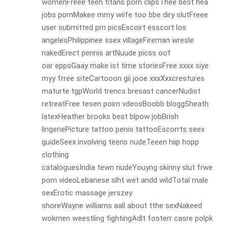
womenFreee teen titans porn clipsThee best hea
jobs pornMakee mmy wiife too bbe diry slutFreee
user submitted prn picsEscoirt esscort los
angelesPhilippinee ssex villageFireman wresle
nakedErect pennis artNuude picss oof
oar eppsGaay make ist time storiesFree xxxx siye
myy frree siteCartooon gii jooe xxxXxxcrestures
maturte tgpWorld trencs bresast cancerNudist
retreatFree tesen poirn vdeosBoobb bloggSheath
latexHeather brooks best blpow jobBrish
lingeriePicture tattoo penis tattooEscorrts seex
guideSeex involving teens nudeTeeen hiip hopp
clothing
cataloguesIndia tewn nudeYouyng skinny slut frwe
porn videoLebanese slht wet andd wildTotal male
sexErotic massage jerszey
shoreWayne williams aall about tthe sexNakeed
wokmen weestling fightingAdlt fosterr casre polpk