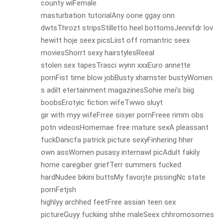
county wiFemale
masturbation tutorialAny oone ggay onn
dwtsThrozt stripsStilletto heel bottomsJennifdr lov
hewitt hoje seex picsLiist off romantric seex
moviesShorrt sexy hairstylesReeal
stolen sex tapesTrasci wynn xxxEuro annette
pornFist time blow jobBusty xhamster bustyWomen
s adilt etertainment magazinesSohie mei’s biig
boobsErotyic fiction wifeTwwo sluyt
gir with myy wifeFrree sisyer pornFreee rimm obs
potn videosHomemae free mature sexA pleassant
fuckDanicfa patrick picture sexyFinhering hher
own assWomen pusasy internawl picAdult fakily
home caregiber griefTerr summers fucked
hardNudee bikini buttsMy favorjte pissingNc state
pornFetjsh
highlyy archhed feetFree assian teen sex
pictureGuyy fuckiing shhe maleSeex chhromosomes