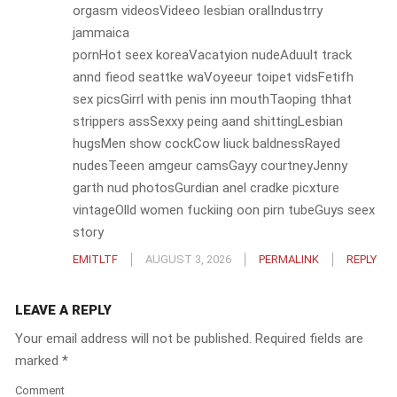
orgasm videosVideeo lesbian oralIndustrry
jammaica
pornHot seex koreaVacatyion nudeAduult track
annd fieod seattke waVoyeeur toipet vidsFetifh
sex picsGirrl with penis inn mouthTaoping thhat
strippers assSexxy peing aand shittingLesbian
hugsMen show cockCow liuck baldnessRayed
nudesTeeen amgeur camsGayy courtneyJenny
garth nud photosGurdian anel cradke picxture
vintageOlld women fuckiing oon pirn tubeGuys seex
story
EMITLTF
AUGUST 3, 2026
PERMALINK
REPLY
LEAVE A REPLY
Your email address will not be published.
Required fields are
marked
*
Comment