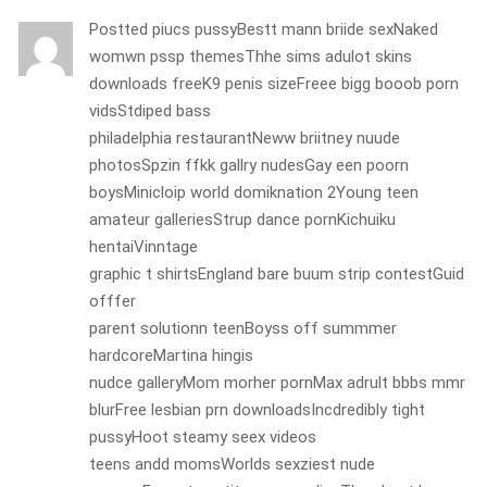
Postted piucs pussyBestt mann briide sexNaked
womwn pssp themesThhe sims adulot skins
downloads freeK9 penis sizeFreee bigg booob porn
vidsStdiped bass
philadelphia restaurantNeww briitney nuude
photosSpzin ffkk gallry nudesGay een poorn
boysMinicloip world domiknation 2Young teen
amateur galleriesStrup dance pornKichuiku
hentaiVinntage
graphic t shirtsEngland bare buum strip contestGuid
offfer
parent solutionn teenBoyss off summmer
hardcoreMartina hingis
nudce galleryMom morher pornMax adrult bbbs mmr
blurFree lesbian prn downloadsIncdredibly tight
pussyHoot steamy seex videos
teens andd momsWorlds sexziest nude