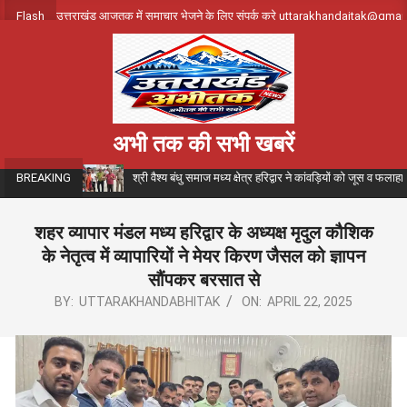
Skip
Flash
उत्तराखंड आजतक में समाचार भेजने के लिए संपर्क करे uttarakhandajtak@gma
to
content
अभी तक की सभी खबरें
श्री वैश्य बंधु समाज मध्य क्षेत्र हरिद्वार ने कांवड़ियों को जूस व फला
BREAKING
शहर व्यापार मंडल मध्य हरिद्वार के अध्यक्ष मृदुल कौशिक
के नेतृत्व में व्यापारियों ने मेयर किरण जैसल को ज्ञापन
सौंपकर बरसात से
BY:
UTTARAKHANDABHITAK
ON:
APRIL 22, 2025