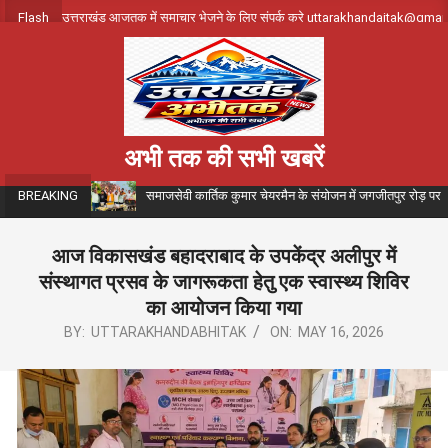
Skip
Flash
उत्तराखंड आजतक में समाचार भेजने के लिए संपर्क करे uttarakhandajtak@gma
to
content
अभी तक की सभी खबरें
समाजसेवी कार्तिक कुमार चेयरमैन के संयोजन में जगजीतपुर रोड़ पर
BREAKING
आज विकासखंड बहादराबाद के उपकेंद्र अलीपुर में
संस्थागत प्रसव के जागरूकता हेतु एक स्वास्थ्य शिविर
का आयोजन किया गया
BY:
UTTARAKHANDABHITAK
ON:
MAY 16, 2026