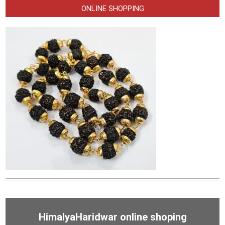
ONLINE SHOPPING
HimalyaHaridwar online shoping