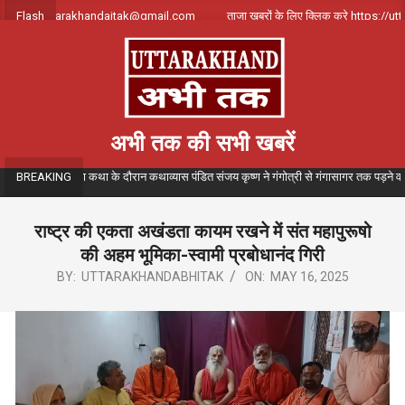
Skip
पर्क करे uttarakhandajtak@gmail.com
Flash
ताजा खबरों के लिए क्लिक करे https://uttar
to
content
अभी तक की सभी खबरें
ंगीतमय गंगा कथा के दौरान कथाव्यास पंडित संजय कृष्ण ने गंगोत्री से गंगासागर तक पड़ने वाले विभिन्
BREAKING
राष्ट्र की एकता अखंडता कायम रखने में संत महापुरूषो
की अहम भूमिका-स्वामी प्रबोधानंद गिरी
BY:
UTTARAKHANDABHITAK
ON:
MAY 16, 2025