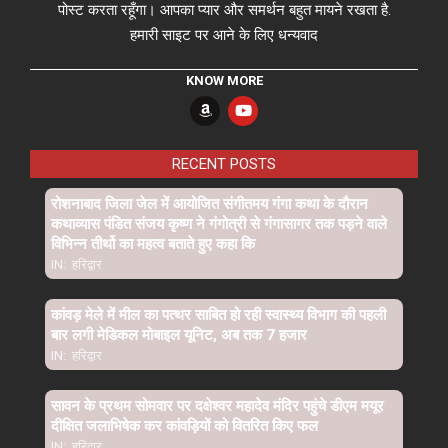
पोस्ट करता रहूँगा। आपका प्यार और समर्थन बहुत मायने रखता है.
हमारी साइट पर आने के लिए धन्यवाद
KNOW MORE
RECENT POSTS
रोशनाबाद जिला जेल में आयोजित संगीतमय गंगा कथा के दौरान
कथाव्यास पंडित संजय कृष्ण ने गंगोत्री से गंगासागर तक पड़ने वाले
विभिन्न तीर्थो का महत्व बताते हुए कहा कि
IN:
हरिद्वार
कांवड़ मेले में मील का पत्थर साबित हो रही स्वास्थ्य विभाग की पहली
बार लगी मेडिकल मोबाइल यूनिट, अब तक 7 हजार
IN:
हरिद्वार
सावन के प्रथम सोमवार पर दक्षेश्वर महादेव मंदिर पहुंचे डीएम मयूर
दीक्षित जलाभिषेक कर कांवड़ियों को वितरित किए फल
IN:
हरिद्वार