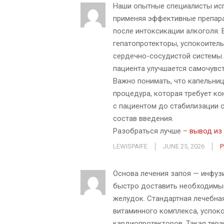
Наши опытные специалисты ис
применяя эффективные препар
после интоксикации алкоголя.
гепатопротекторы, успокоител
сердечно-сосудистой системы. 
пациента улучшается самочувст
Важно понимать, что капельни
процедура, которая требует ко
с пациентом до стабилизации с
состав введения.
Разобраться лучше –
вывод из
LEWISPAIFE
JUNE 25, 2026
P
Основа лечения запоя — инфузи
быстро доставить необходимые
желудок. Стандартная лечебна
витаминного комплекса, успоко
кардиопротекторов. Такая тер