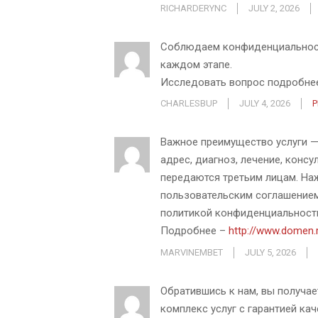
RICHARDERYNC
JULY 2, 2026
Соблюдаем конфиденциальност
каждом этапе.
Исследовать вопрос подробне
CHARLESBUP
JULY 4, 2026
P
Важное преимущество услуги —
адрес, диагноз, лечение, консу
передаются третьим лицам. Наж
пользовательским соглашением
политикой конфиденциальности
Подробнее –
http://www.domen.
MARVINEMBET
JULY 5, 2026
Обратившись к нам, вы получае
комплекс услуг с гарантией ка