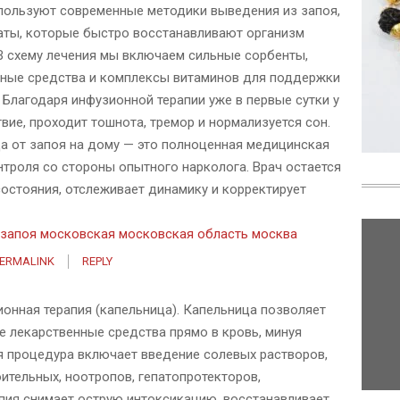
пользуют современные методики выведения из запоя,
аты, которые быстро восстанавливают организм
 В схему лечения мы включаем сильные сорбенты,
ьные средства и комплексы витаминов для поддержки
Благодаря инфузионной терапии уже в первые сутки у
вие, проходит тошнота, тремор и нормализуется сон.
ца от запоя на дому — это полноценная медицинская
нтроля со стороны опытного нарколога. Врач остается
остояния, отслеживает динамику и корректирует
 запоя московская московская область москва
ERMALINK
REPLY
онная терапия (капельница). Капельница позволяет
 лекарственные средства прямо в кровь, минуя
я процедура включает введение солевых растворов,
ительных, ноотропов, гепатопротекторов,
апия снимает острую интоксикацию, восстанавливает