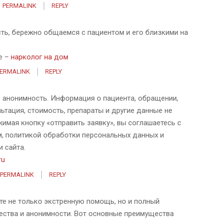
PERMALINK
REPLY
ь, бережно общаемся с пациентом и его близкими на
е –
нарколог на дом
ERMALINK
REPLY
 анонимность. Информация о пациента, обращении,
льтация, стоимость, препараты и другие данные не
имая кнопку «отправить заявку», вы соглашаетесь с
, политикой обработки персональных данных и
 сайта.
ru
PERMALINK
REPLY
те не только экстренную помощь, но и полный
чества и анонимности. Вот основные преимущества