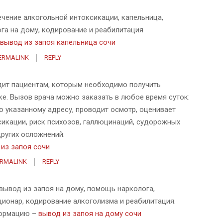
ечение алкогольной интоксикации, капельница,
га на дому, кодирование и реабилитация
вывод из запоя капельница сочи
ERMALINK
REPLY
дит пациентам, которым необходимо получить
е. Вызов врача можно заказать в любое время суток:
о указанному адресу, проводит осмотр, оценивает
ксикации, риск психозов, галлюцинаций, судорожных
других осложнений.
из запоя сочи
ERMALINK
REPLY
 вывод из запоя на дому, помощь нарколога,
ционар, кодирование алкоголизма и реабилитация.
формацию –
вывод из запоя на дому сочи