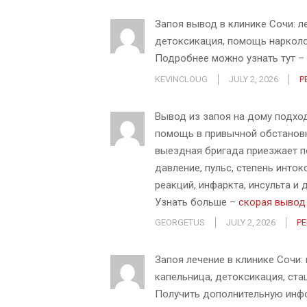
Запоя вывод в клинике Сочи: л
детоксикация, помощь нарколо
Подробнее можно узнать тут –
KEVINCLOUG
JULY 2, 2026
P
Вывод из запоя на дому подхо
помощь в привычной обстановк
выездная бригада приезжает п
давление, пульс, степень инто
реакций, инфаркта, инсульта и 
Узнать больше –
скорая вывод 
GEORGETUS
JULY 2, 2026
P
Запоя лечение в клинике Сочи:
капельница, детоксикация, ста
Получить дополнительную ин