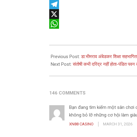
Facebook
Telegram
X
WhatsApp
2025-
06-
Previous Post:
डा.भीमराव अंबेडकर शिक्षा सहभागित
07
Next Post:
संतोषी कभी दरिद्र नहीं होता-पंडित पवन कृ
146 COMMENTS
Bạn đang tìm kiếm một sân chơi 
không bỏ lỡ những cơ hội làm gi
XN88 CASINO
MARCH 31, 2026