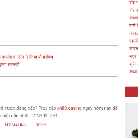
रोड़
रोशन
कथाव्
वाले 
कांवड
पहली
सावन 
मयूर
ा कार्यक्रम टीम ने किया पौधारोपण
श्री 
ष्ण शास्त्री
कथा
cá cược đẳng cấp? Truy cập
xn88 casino
ngay hôm nay để
àu hấp dẫn nhất. TONY03-27O
PERMALINK
REPLY