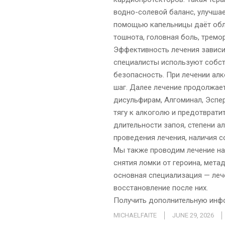
водно-солевой баланс, улучшае
помощью капельницы даёт обле
тошнота, головная боль, тремо
Эффективность лечения зависит
специалисты используют собст
безопасность. При лечении ал
шаг. Далее лечение продолжае
дисульфирам, Алгоминал, Эспе
тягу к алкоголю и предотврати
длительности запоя, степени а
проведения лечения, наличия с
Мы также проводим лечение на
снятия ломки от героина, мета
основная специализация — леч
восстановление после них.
Получить дополнительную ин
MICHAELFAITE
JUNE 29, 2026