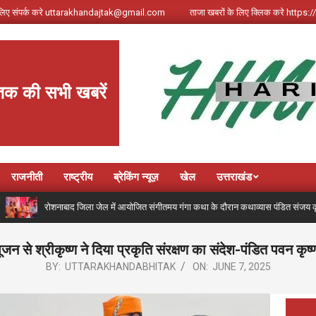
े लिए संपर्क करे uttarakhandajtak@gmail.com
ताजा खबरों के लिए क्लिक करे http
तक की सभी खबरें
राजनीती
राष्ट्रीय
ब्रेकिंग न्यूज़
खेल
उत्तराखंड
रोशनाबाद जिला जेल में आयोजित संगीतमय गंगा कथा के दौरान कथाव्यास पंडित संजय कृष्ण ने गंगोत्री
पूजन से श्रीकृष्ण ने दिया प्रकृति संरक्षण का संदेश-पंडित पवन कृष्ण
BY:
UTTARAKHANDABHITAK
ON:
JUNE 7, 2025