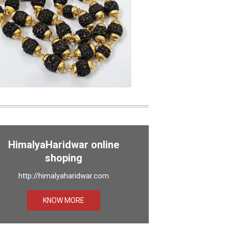
HimalyaHaridwar online
shoping
http://himalyaharidwar.com
KNOW MORE