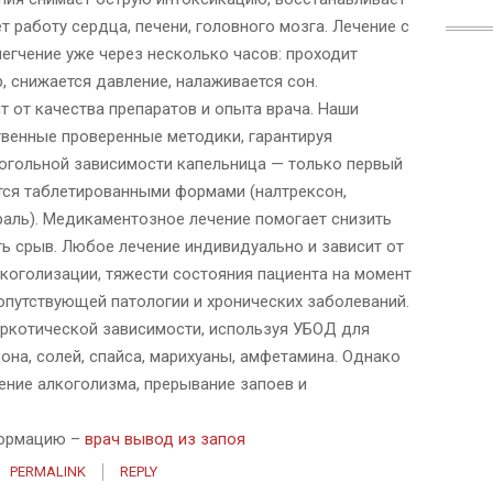
т работу сердца, печени, головного мозга. Лечение с
гчение уже через несколько часов: проходит
р, снижается давление, налаживается сон.
 от качества препаратов и опыта врача. Наши
венные проверенные методики, гарантируя
когольной зависимости капельница — только первый
тся таблетированными формами (налтрексон,
раль). Медикаментозное лечение помогает снизить
ть срыв. Любое лечение индивидуально и зависит от
лкоголизации, тяжести состояния пациента на момент
опутствующей патологии и хронических заболеваний.
ркотической зависимости, используя УБОД для
дона, солей, спайса, марихуаны, амфетамина. Однако
ение алкоголизма, прерывание запоев и
формацию –
врач вывод из запоя
PERMALINK
REPLY