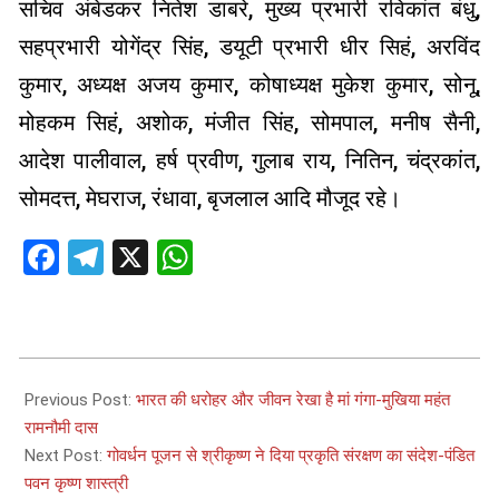
सचिव अंबेडकर नितेश डाबरे, मुख्य प्रभारी रविकांत बंधु,
सहप्रभारी योगेंद्र सिंह, डयूटी प्रभारी धीर सिहं, अरविंद
कुमार, अध्यक्ष अजय कुमार, कोषाध्यक्ष मुकेश कुमार, सोनू,
मोहकम सिहं, अशोक, मंजीत सिंह, सोमपाल, मनीष सैनी,
आदेश पालीवाल, हर्ष प्रवीण, गुलाब राय, नितिन, चंद्रकांत,
सोमदत्त, मेघराज, रंधावा, बृजलाल आदि मौजूद रहे।
Facebook
Telegram
X
WhatsApp
2025-
06-
Previous Post:
भारत की धरोहर और जीवन रेखा है मां गंगा-मुखिया महंत
07
रामनौमी दास
Next Post:
गोवर्धन पूजन से श्रीकृष्ण ने दिया प्रकृति संरक्षण का संदेश-पंडित
पवन कृष्ण शास्त्री