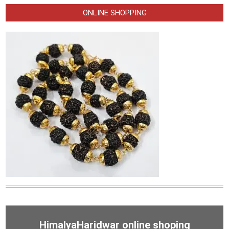
ONLINE SHOPPING
HimalyaHaridwar online shoping