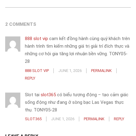
2 COMMENTS
888 slot vip
cam kết đồng hành cùng quý khách trên
hành trình tìm kiếm những giá trị giải trí đích thực và
những cơ hội gia tăng lợi nhuận bền vững. TONY05-
28
888 SLOT VIP
JUNE 1, 2026
PERMALINK
REPLY
Slot tại
slot365
có biểu tượng động – tạo cảm giác
sống động như đang ở sòng bạc Las Vegas thực
thụ. TONY05-28
SLOT365
JUNE 1, 2026
PERMALINK
REPLY