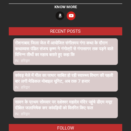
KNOW MORE
RECENT POSTS
रोशनाबाद जिला जेल में आयोजित संगीतमय गंगा कथा के दौरान
कथाव्यास पंडित संजय कृष्ण ने गंगोत्री से गंगासागर तक पड़ने वाले
विभिन्न तीर्थो का महत्व बताते हुए कहा कि
IN:
हरिद्वार
कांवड़ मेले में मील का पत्थर साबित हो रही स्वास्थ्य विभाग की पहली
बार लगी मेडिकल मोबाइल यूनिट, अब तक 7 हजार
IN:
हरिद्वार
सावन के प्रथम सोमवार पर दक्षेश्वर महादेव मंदिर पहुंचे डीएम मयूर
दीक्षित जलाभिषेक कर कांवड़ियों को वितरित किए फल
IN:
हरिद्वार
FOLLOW