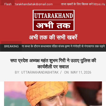
Skip
संपर्क करे uttarakhandajtak@gmail.com
Flash
ताजा खबरों के लिए क्लिक करे https://utt
to
content
अभी तक की सभी खबरें
त संगीतमय गंगा कथा के दौरान कथाव्यास पंडित संजय कृष्ण ने गंगोत्री से गंगासागर तक पड़ने वाले विभ
BREAKING
सपा प्रदेश अध्यक्ष महंत शुभम गिरी ने उठाए पुलिस की
कार्यशैली पर सवाल
BY:
UTTARAKHANDABHITAK
ON:
MAY 11, 2026