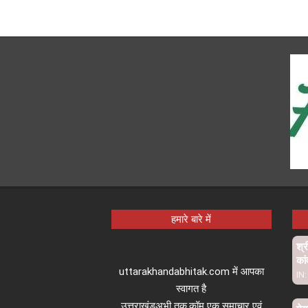
हमारे बारे में
श्र
कां
uttarakhandabhitak.com में आपका
IN:
स्वागत है
उत्तराखंडअभी तक.कॉम एक समाचार एवं