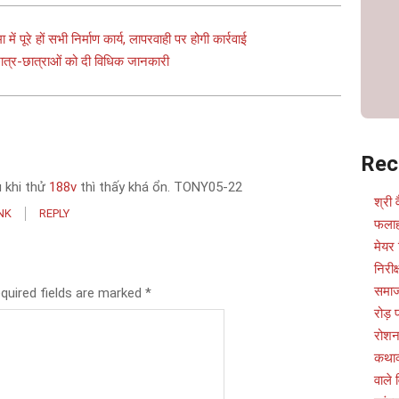
में पूरे हों सभी निर्माण कार्य, लापरवाही पर होगी कार्रवाई
त्र-छात्राओं को दी विधिक जानकारी
Rec
 khi thử
188v
thì thấy khá ổn. TONY05-22
श्री 
NK
REPLY
फलाह
मेयर 
निरीक
समाज
quired fields are marked
*
रोड़
रोशन
कथाव्
वाले 