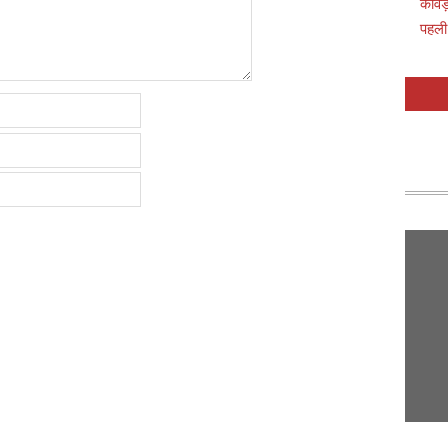
कांवड
पहली