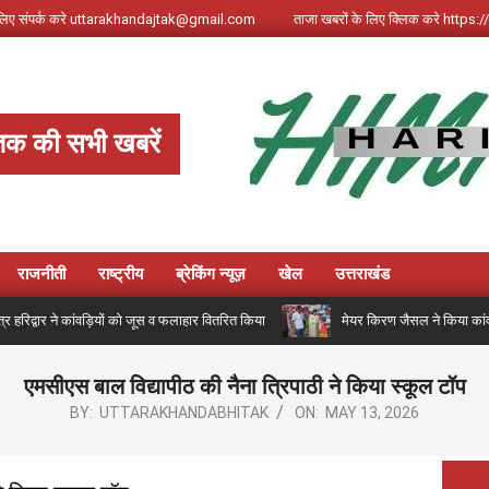
े लिए संपर्क करे uttarakhandajtak@gmail.com
ताजा खबरों के लिए क्लिक करे http
क की सभी खबरें
राजनीती
राष्ट्रीय
ब्रेकिंग न्यूज़
खेल
उत्तराखंड
षेत्र हरिद्वार ने कांवड़ियों को जूस व फलाहार वितरित किया
मेयर किरण जैसल ने किया कांवड़
एमसीएस बाल विद्यापीठ की नैना त्रिपाठी ने किया स्कूल टॉप
BY:
UTTARAKHANDABHITAK
ON:
MAY 13, 2026