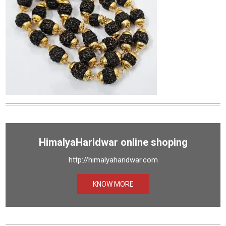
HimalyaHaridwar online shoping
http://himalyaharidwar.com
KNOW MORE