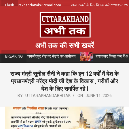
Skip
पर्क करे uttarakhandajtak@gmail.com
Flash
ताजा खबरों के लिए क्लिक करे https://uttar
to
content
अभी तक की सभी खबरें
ैन के संयोजन में जगजीतपुर रोड़ पर भंडारे का आयोजन
रोशनाबाद जिला जेल में आयोजित 
BREAKING
राज्य मंत्री सुनील सैनी ने कहा कि इन 12 वर्षों में देश के
प्रधानमंत्री नरेंद्र मोदी जी देश के विकास , गरीबों और
देश के लिए समर्पित रहे l
BY:
UTTARAKHANDABHITAK
ON:
JUNE 11, 2026