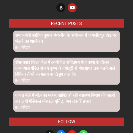
RECENT POSTS
समाजसेवी कार्तिक कुमार चेयरमैन के संयोजन में जगजीतपुर रोड़ पर
भंडारे का आयोजन
IN:
हरिद्वार
रोशनाबाद जिला जेल में आयोजित संगीतमय गंगा कथा के दौरान
कथाव्यास पंडित संजय कृष्ण ने गंगोत्री से गंगासागर तक पड़ने वाले
विभिन्न तीर्थो का महत्व बताते हुए कहा कि
IN:
हरिद्वार
कांवड़ मेले में मील का पत्थर साबित हो रही स्वास्थ्य विभाग की पहली
बार लगी मेडिकल मोबाइल यूनिट, अब तक 7 हजार
IN:
हरिद्वार
FOLLOW