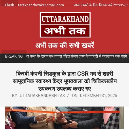
Skip
ंपर्क करे uttarakhandajtak@gmail.com
Flash
ताजा खबरों के लिए क्लिक करे https://utta
to
content
अभी तक की सभी खबरें
संगीतमय गंगा कथा के दौरान कथाव्यास पंडित संजय कृष्ण ने गंगोत्री से गंगासागर तक पड़ने वाले विभिन
BREAKING
किरबी कंपनी सिडकुल के द्वारा CSR मद से शहरी
सामुदायिक स्वास्थ्य केंद्र भूपतवाला को चिकित्सकीय
उपकरण उपलब्ध कराए गए
BY:
UTTARAKHANDABHITAK
ON:
DECEMBER 31, 2025