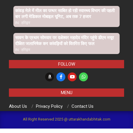
कांवड़ मेले में मील का पत्थर साबित हो रही स्वास्थ्य विभाग की पहली
बार लगी मेडिकल मोबाइल यूनिट, अब तक 7 हजार
IN:
हरिद्वार
सावन के प्रथम सोमवार पर दक्षेश्वर महादेव मंदिर पहुंचे डीएम मयूर
दीक्षित जलाभिषेक कर कांवड़ियों को वितरित किए फल
IN:
हरिद्वार
FOLLOW
MENU
About Us
Privacy Policy
Contact Us
All Right Reserved 2025 @ uttarakhandabhitak.com