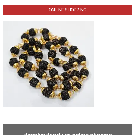
ONLINE SHOPPING
HimalyaHaridwar online shoping