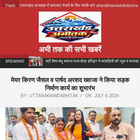
Skip
Flash
उत्तराखंड आजतक में समाचार भेजने के लिए संपर्क करे uttarakhandajtak@gma
to
content
अभी तक की सभी खबरें
श्री वैश्य बंधु समाज मध्य क्षेत्र हरिद्वार ने कांवड़ियों को जूस व फला
BREAKING
मेयर किरण जैसल व पार्षद अरशद ख्वाजा ने किया सड़क
निर्माण कार्य का शुभारंभ
BY:
UTTARAKHANDABHITAK
ON:
JULY 4, 2026