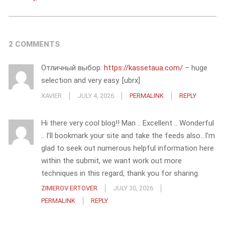
2 COMMENTS
Отличный выбор:
https://kassetaua.com/
– huge
selection and very easy. [ubrx]
XAVIER
JULY 4, 2026
PERMALINK
REPLY
Hi there very cool blog!! Man .. Excellent .. Wonderful
.. I’ll bookmark your site and take the feeds also…I’m
glad to seek out numerous helpful information here
within the submit, we want work out more
techniques in this regard, thank you for sharing.
ZIMEROV ERTOVER
JULY 30, 2026
PERMALINK
REPLY