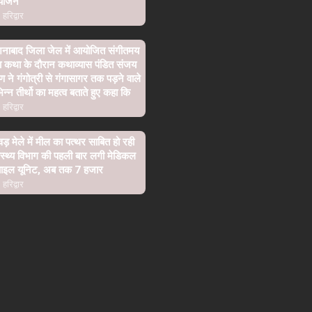
योजन
हरिद्वार
शनाबाद जिला जेल में आयोजित संगीतमय
ा कथा के दौरान कथाव्यास पंडित संजय
्ण ने गंगोत्री से गंगासागर तक पड़ने वाले
िन्न तीर्थो का महत्व बताते हुए कहा कि
हरिद्वार
वड़ मेले में मील का पत्थर साबित हो रही
ास्थ्य विभाग की पहली बार लगी मेडिकल
बाइल यूनिट, अब तक 7 हजार
हरिद्वार