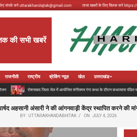
े लिए संपर्क करे uttarakhandajtak@gmail.com
ताजा खबरों के लिए क्लिक करे http
तक की सभी खबरें
राजनीती
राष्ट्रीय
ब्रेकिंग न्यूज़
खेल
उत्तराखंड
रोशनाबाद जिला जेल में आयोजित संगीतमय गंगा कथा के दौरान कथाव्यास पंडित संजय कृष्ण ने 
पार्षद अहसानी अंसारी ने की आंगनवाड़ी केंद्र स्थापित करने की मां
BY:
UTTARAKHANDABHITAK
ON:
JULY 4, 2026