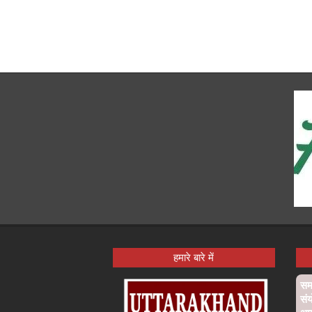
हमारे बारे में
समा
संय