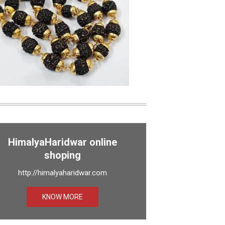
HimalyaHaridwar online
shoping
http://himalyaharidwar.com
KNOW MORE