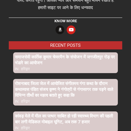
पोस्ट करता रहूँगा। आपका प्यार और समर्थन बहुत मायने रखता है.
हमारी साइट पर आने के लिए धन्यवाद
KNOW MORE
RECENT POSTS
समाजसेवी कार्तिक कुमार चेयरमैन के संयोजन में जगजीतपुर रोड़ पर
भंडारे का आयोजन
IN:
हरिद्वार
रोशनाबाद जिला जेल में आयोजित संगीतमय गंगा कथा के दौरान
कथाव्यास पंडित संजय कृष्ण ने गंगोत्री से गंगासागर तक पड़ने वाले
विभिन्न तीर्थो का महत्व बताते हुए कहा कि
IN:
हरिद्वार
कांवड़ मेले में मील का पत्थर साबित हो रही स्वास्थ्य विभाग की पहली
बार लगी मेडिकल मोबाइल यूनिट, अब तक 7 हजार
IN:
हरिद्वार