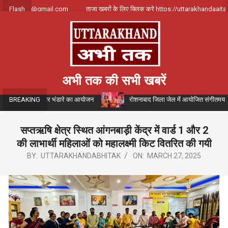
Skip
akhandajtak@gmail.com
Flash
ताजा खबरों के लिए क्लिक करे https://uttarakhandaajtak.c
to
content
अभी तक की सभी खबरें
 जगजीतपुर रोड़ पर भंडारे का आयोजन
रोशनाबाद जिला जेल में आयोजित संगीतमय गंगा कथा 
BREAKING
सप्तऋषि क्षेत्र स्थित आंगनबाड़ी केंद्र में वार्ड 1 और 2
की लाभार्थी महिलाओं को महालक्ष्मी किट वितरित की गयी
BY:
UTTARAKHANDABHITAK
ON:
MARCH 27, 2025