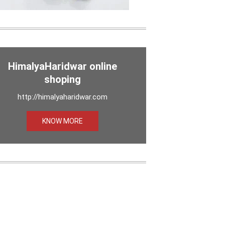
HimalyaHaridwar online
shoping
http://himalyaharidwar.com
KNOW MORE