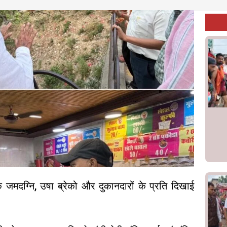
़के जमदग्नि, उषा ब्रेको और दुकानदारों के प्रति दिखाई