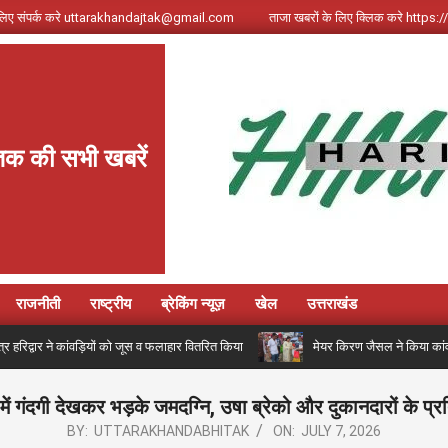
े लिए संपर्क करे uttarakhandajtak@gmail.com
ताजा खबरों के लिए क्लिक करे http
क की सभी खबरें
राजनीती
राष्ट्रीय
ब्रेकिंग न्यूज़
खेल
उत्तराखंड
षेत्र हरिद्वार ने कांवड़ियों को जूस व फलाहार वितरित किया
मेयर किरण जैसल ने किया कांवड़
ते में गंदगी देखकर भड़के जमदग्नि, उषा ब्रेको और दुकानदारों के प्
BY:
UTTARAKHANDABHITAK
ON:
JULY 7, 2026