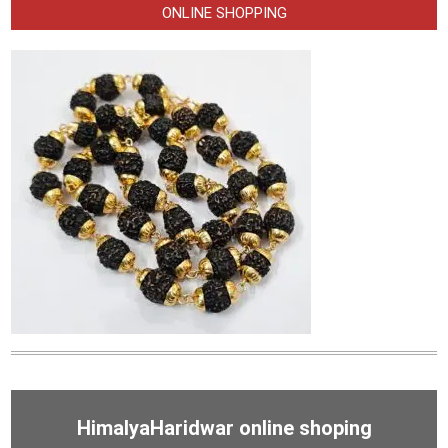
ONLINE SHOPPING
HimalyaHaridwar online shoping