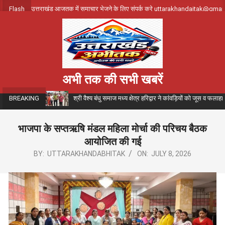
Skip
Flash
उत्तराखंड आजतक में समाचार भेजने के लिए संपर्क करे uttarakhandajtak@gma
to
content
अभी तक की सभी खबरें
श्री वैश्य बंधु समाज मध्य क्षेत्र हरिद्वार ने कांवड़ियों को जूस व फला
BREAKING
भाजपा के सप्तऋषि मंडल महिला मोर्चा की परिचय बैठक
आयोजित की गई
BY:
UTTARAKHANDABHITAK
ON:
JULY 8, 2026