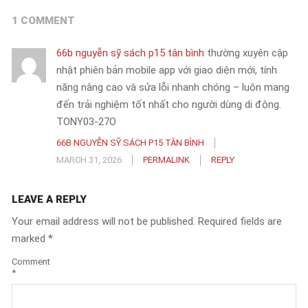
1 COMMENT
66b nguyễn sỹ sách p15 tân bình
thường xuyên cập
nhật phiên bản mobile app với giao diện mới, tính
năng nâng cao và sửa lỗi nhanh chóng – luôn mang
đến trải nghiệm tốt nhất cho người dùng di động.
TONY03-27O
66B NGUYỄN SỸ SÁCH P15 TÂN BÌNH
MARCH 31, 2026
PERMALINK
REPLY
LEAVE A REPLY
Your email address will not be published.
Required fields are
marked
*
Comment
*