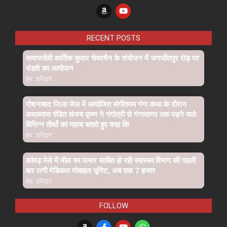
RECENT POSTS
समाजसेवी कार्तिक कुमार चेयरमैन के संयोजन में जगजीतपुर रोड़ पर
भंडारे का आयोजन
IN:
हरिद्वार
रोशनाबाद जिला जेल में आयोजित संगीतमय गंगा कथा के दौरान
कथाव्यास पंडित संजय कृष्ण ने गंगोत्री से गंगासागर तक पड़ने वाले
विभिन्न तीर्थो का महत्व बताते हुए कहा कि
IN:
हरिद्वार
कांवड़ मेले में मील का पत्थर साबित हो रही स्वास्थ्य विभाग की पहली
बार लगी मेडिकल मोबाइल यूनिट, अब तक 7 हजार
IN:
हरिद्वार
FOLLOW