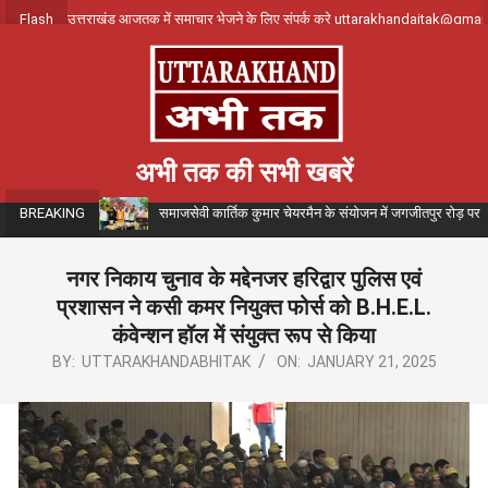
Skip
Flash
उत्तराखंड आजतक में समाचार भेजने के लिए संपर्क करे uttarakhandajtak@gma
to
content
अभी तक की सभी खबरें
समाजसेवी कार्तिक कुमार चेयरमैन के संयोजन में जगजीतपुर रोड़ पर
BREAKING
नगर निकाय चुनाव के मद्देनजर हरिद्वार पुलिस एवं
प्रशासन ने कसी कमर नियुक्त फोर्स को B.H.E.L.
कंवेन्शन हॉल में संयुक्त रूप से किया
BY:
UTTARAKHANDABHITAK
ON:
JANUARY 21, 2025