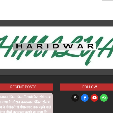
RECENT POSTS
FOLLOW
शनाबाद जिला जेल में आयोजित संगीतमय
ा कथा के दौरान कथाव्यास पंडित संजय
्ण ने गंगोत्री से गंगासागर तक पड़ने वाले
िन्न तीर्थो का महत्व बताते हुए कहा कि