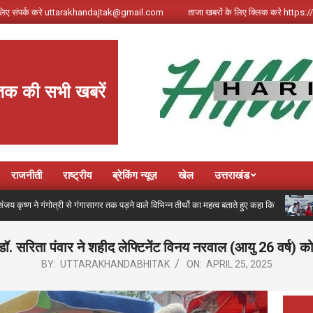
े लिए संपर्क करे uttarakhandajtak@gmail.com
ताजा खबरों के लिए क्लिक करे http
तक की सभी खबरें
राजनीती
राष्ट्रीय
ब्रेकिंग न्यूज़
खेल
उत्तराखंड
गंगोत्री से गंगासागर तक पड़ने वाले विभिन्न तीर्थो का महत्व बताते हुए कहा कि
कांवड
 डॉ. सरिता पंवार ने शहीद लेफ्टिनेंट विनय नरवाल (आयु 26 वर्ष) को
BY:
UTTARAKHANDABHITAK
ON:
APRIL 25, 2025