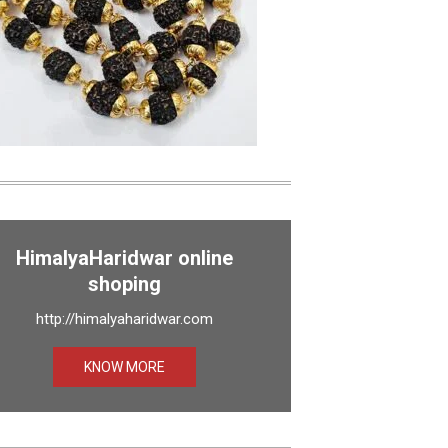
HimalyaHaridwar online
shoping
http://himalyaharidwar.com
KNOW MORE