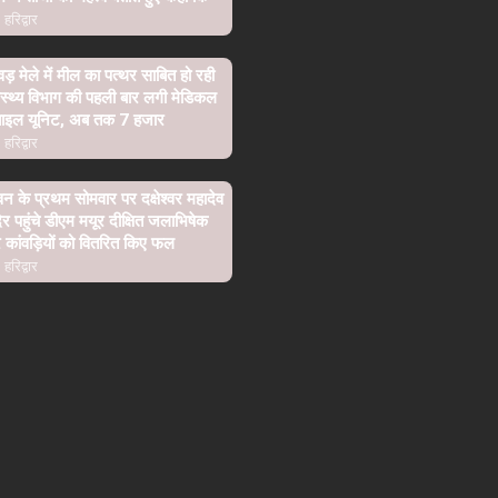
हरिद्वार
वड़ मेले में मील का पत्थर साबित हो रही
ास्थ्य विभाग की पहली बार लगी मेडिकल
बाइल यूनिट, अब तक 7 हजार
हरिद्वार
न के प्रथम सोमवार पर दक्षेश्वर महादेव
िर पहुंचे डीएम मयूर दीक्षित जलाभिषेक
कांवड़ियों को वितरित किए फल
हरिद्वार