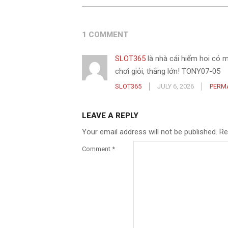
1 COMMENT
SLOT365
là nhà cái hiếm hoi có 
chơi giỏi, thắng lớn! TONY07-05
SLOT365
JULY 6, 2026
PERM
LEAVE A REPLY
Your email address will not be published.
Re
Comment
*