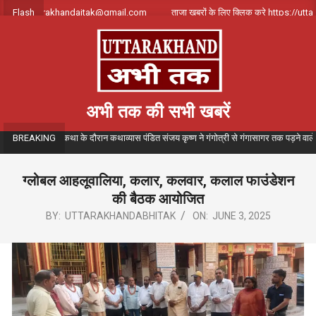
Skip
्क करे uttarakhandajtak@gmail.com
Flash
ताजा खबरों के लिए क्लिक करे https://uttara
to
content
अभी तक की सभी खबरें
गीतमय गंगा कथा के दौरान कथाव्यास पंडित संजय कृष्ण ने गंगोत्री से गंगासागर तक पड़ने वाले विभिन्न 
BREAKING
ग्लोबल आहलूवालिया, कलार, कलवार, कलाल फाउंडेशन
की बैठक आयोजित
BY:
UTTARAKHANDABHITAK
ON:
JUNE 3, 2025