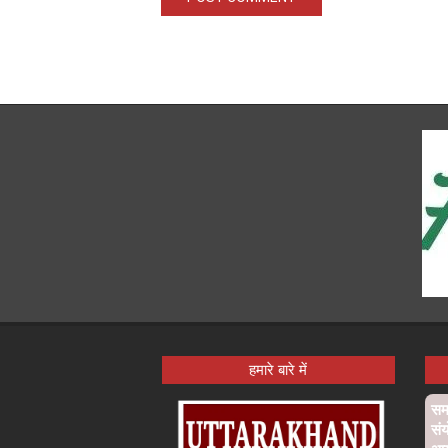
हमारे बारे में
समा
संय