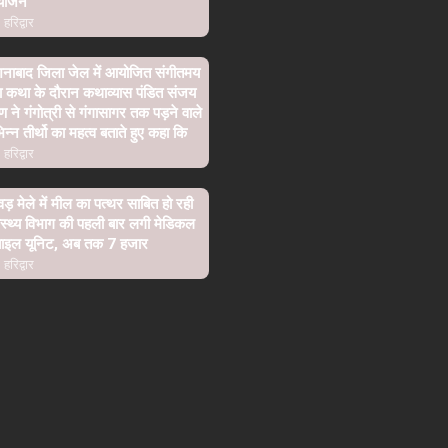
योजन
हरिद्वार
शनाबाद जिला जेल में आयोजित संगीतमय
ा कथा के दौरान कथाव्यास पंडित संजय
्ण ने गंगोत्री से गंगासागर तक पड़ने वाले
िन्न तीर्थो का महत्व बताते हुए कहा कि
हरिद्वार
वड़ मेले में मील का पत्थर साबित हो रही
ास्थ्य विभाग की पहली बार लगी मेडिकल
बाइल यूनिट, अब तक 7 हजार
हरिद्वार