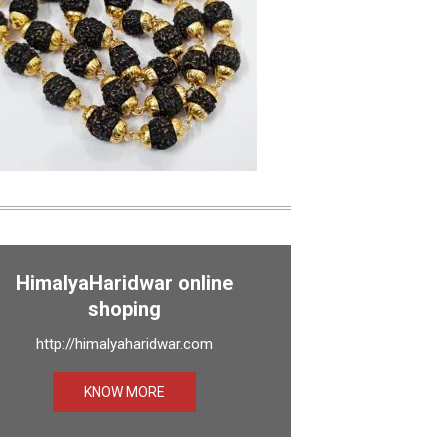
HimalyaHaridwar online
shoping
http://himalyaharidwar.com
KNOW MORE