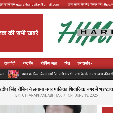
े लिए संपर्क करे uttarakhandajtak@gmail.com
ताजा खबरों के लिए क्लिक करे http
तक की सभी खबरें
राजनीती
राष्ट्रीय
ब्रेकिंग न्यूज़
खेल
उत्तराखंड
रोशनाबाद जिला जेल में आयोजित संगीतमय गंगा कथा के दौरान कथाव्यास पंडित संजय कृष्ण ने ग
ीप सिंह रॉबिन ने लगाया नगर पालिका शिवालिक नगर में भ्रष्टा
BY:
UTTARAKHANDABHITAK
ON:
JUNE 13, 2025