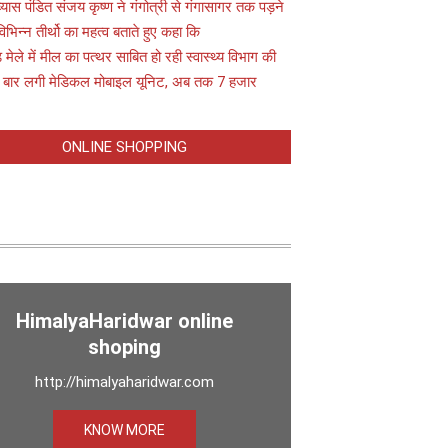
यास पंडित संजय कृष्ण ने गंगोत्री से गंगासागर तक पड़ने
विभिन्न तीर्थो का महत्व बताते हुए कहा कि
़ मेले में मील का पत्थर साबित हो रही स्वास्थ्य विभाग की
 बार लगी मेडिकल मोबाइल यूनिट, अब तक 7 हजार
ONLINE SHOPPING
HimalyaHaridwar online
shoping
http://himalyaharidwar.com
KNOW MORE