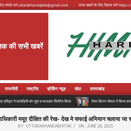
े लिए संपर्क करे uttarakhandajtak@gmail.com
ताजा खबरों के लिए क्लिक करे http
क की सभी खबरें
राजनीती
राष्ट्रीय
ब्रेकिंग न्यूज़
खेल
उत्तराखंड
षेत्र हरिद्वार ने कांवड़ियों को जूस व फलाहार वितरित किया
मेयर किरण जैसल ने किया कांवड़
ाधिकारी मयूर दीक्षित की रेख- देख मे सफाई अभियान चलाया जा रह
BY:
UTTARAKHANDABHITAK
ON:
JUNE 28, 2025