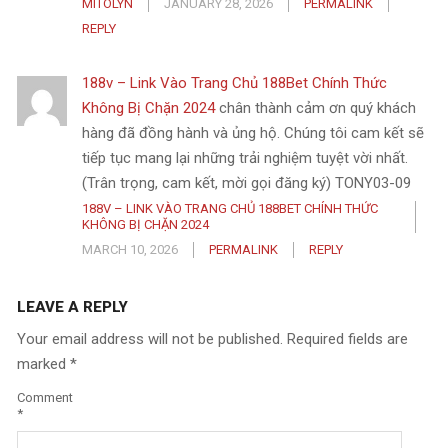
MITOLYN
JANUARY 28, 2026
PERMALINK
REPLY
188v – Link Vào Trang Chủ 188Bet Chính Thức
Không Bị Chặn 2024
chân thành cảm ơn quý khách
hàng đã đồng hành và ủng hộ. Chúng tôi cam kết sẽ
tiếp tục mang lại những trải nghiệm tuyệt vời nhất.
(Trân trọng, cam kết, mời gọi đăng ký) TONY03-09
188V – LINK VÀO TRANG CHỦ 188BET CHÍNH THỨC
KHÔNG BỊ CHẶN 2024
MARCH 10, 2026
PERMALINK
REPLY
LEAVE A REPLY
Your email address will not be published.
Required fields are
marked
*
Comment
*