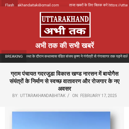
Skip
क करे uttarakhandajtak@gmail.com
Flash
ताजा खबरों के लिए क्लिक करे https://uttarakh
to
content
अभी तक की सभी खबरें
तमय गंगा कथा के दौरान कथाव्यास पंडित संजय कृष्ण ने गंगोत्री से गंगासागर तक पड़ने वाले विभिन्न त
BREAKING
ग्राम पंचायत गदरजुडा विकास खण्ड नारसन में बायोगैस
संयंत्रों के निर्माण से स्वच्छ वातावरण और रोजगार के नए
अवसर
BY:
UTTARAKHANDABHITAK
ON:
FEBRUARY 17, 2025