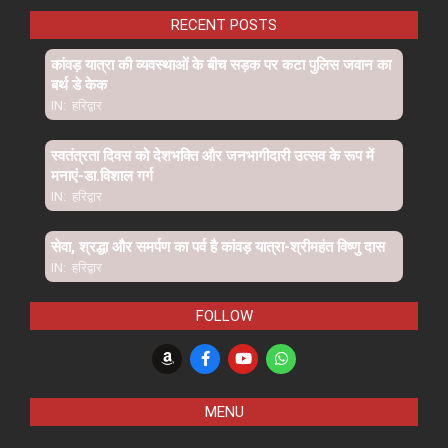
RECENT POSTS
कांवड़ यात्रा की व्यवस्थाओं के बीच सड़क पर कटा पुलिस जवान का
बर्थ डे केक
IN:
हरिद्वार
स्वतंत्रता दिवस को देशभक्ति और जनभागीदारी उत्सव के रूप में
मनाएं-डा.विशाल गर्ग
IN:
हरिद्वार
सेवा, श्रद्धा और समर्पण का पर्व है कांवड़ यात्रा-श्रीमहंत विष्णु दास
IN:
हरिद्वार
FOLLOW
MENU