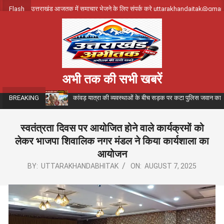
Skip
Flash
उत्तराखंड आजतक में समाचार भेजने के लिए संपर्क करे uttarakhandajtak@gma
to
content
अभी तक की सभी खबरें
कांवड़ यात्रा की व्यवस्थाओं के बीच सड़क पर कटा पुलिस जवान का ब
BREAKING
स्वतंत्रता दिवस पर आयोजित होने वाले कार्यक्रमों को
लेकर भाजपा शिवालिक नगर मंडल ने किया कार्यशाला का
आयोजन
BY:
UTTARAKHANDABHITAK
ON:
AUGUST 7, 2025