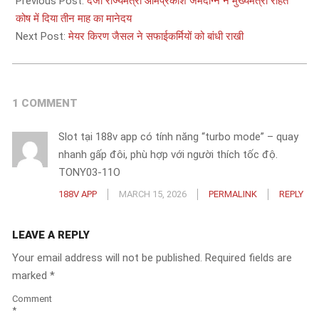
08-
Previous Post:
दर्जा राज्यमंत्री ओमप्रकाश जमदग्नि ने मुख्यमंत्री राहत
07
कोष में दिया तीन माह का मानेदय
Next Post:
मेयर किरण जैसल ने सफाईकर्मियों को बांधी राखी
1 COMMENT
Slot tại 188v app có tính năng “turbo mode” – quay
nhanh gấp đôi, phù hợp với người thích tốc độ.
TONY03-11O
188V APP
MARCH 15, 2026
PERMALINK
REPLY
LEAVE A REPLY
Your email address will not be published.
Required fields are
marked
*
Comment
*