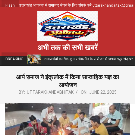
Skip
Flash
उत्तराखंड आजतक में समाचार भेजने के लिए संपर्क करे uttarakhandajtak@gma
to
content
अभी तक की सभी खबरें
समाजसेवी कार्तिक कुमार चेयरमैन के संयोजन में जगजीतपुर रोड़ पर
BREAKING
आर्य समाज ने इंद्रलोक में किया साप्ताहिक यज्ञ का
आयोजन
BY:
UTTARAKHANDABHITAK
ON:
JUNE 22, 2025