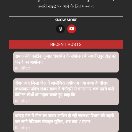
हमारी साइट पर आने के लिए धन्यवाद
KNOW MORE
RECENT POSTS
समाजसेवी कार्तिक कुमार चेयरमैन के संयोजन में जगजीतपुर रोड़ पर
भंडारे का आयोजन
IN:
हरिद्वार
रोशनाबाद जिला जेल में आयोजित संगीतमय गंगा कथा के दौरान
कथाव्यास पंडित संजय कृष्ण ने गंगोत्री से गंगासागर तक पड़ने वाले
विभिन्न तीर्थो का महत्व बताते हुए कहा कि
IN:
हरिद्वार
कांवड़ मेले में मील का पत्थर साबित हो रही स्वास्थ्य विभाग की पहली
बार लगी मेडिकल मोबाइल यूनिट, अब तक 7 हजार
IN:
हरिद्वार