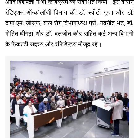
आदि विशेषज्ञों ने भी कार्यक्रम को संबोधित किया। इस दौरान
रेडिएशन ऑन्कोलॉजी विभाग की डाॅ. स्वीटी गुप्ता और डाॅ.
दीपा एम. जोसफ, बाल रोग विभागाध्यक्ष प्रो. नवनीत भट, डाॅ.
मोहित धींगढ़ा और डाॅ. दलजीत कौर सहित कई अन्य विभागों
के फेकल्टी सदस्य और रेजिडेन्ट्स मौजूद रहे।