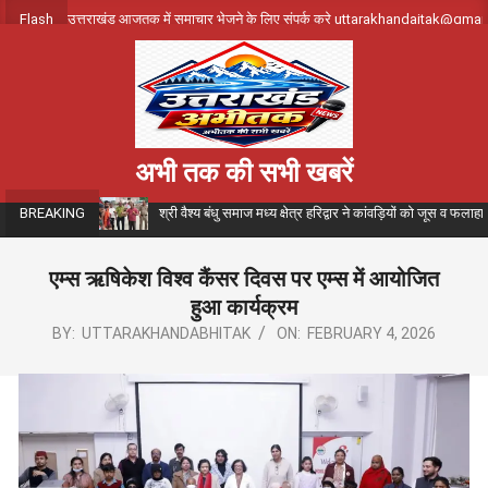
Skip
Flash
उत्तराखंड आजतक में समाचार भेजने के लिए संपर्क करे uttarakhandajtak@gma
to
content
अभी तक की सभी खबरें
श्री वैश्य बंधु समाज मध्य क्षेत्र हरिद्वार ने कांवड़ियों को जूस व फला
BREAKING
एम्स ऋषिकेश विश्व कैंसर दिवस पर एम्स में आयोजित
हुआ कार्यक्रम
BY:
UTTARAKHANDABHITAK
ON:
FEBRUARY 4, 2026