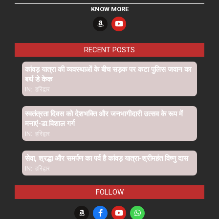
KNOW MORE
RECENT POSTS
कांवड़ यात्रा की व्यवस्थाओं के बीच सड़क पर कटा पुलिस जवान का
बर्थ डे केक
IN:
हरिद्वार
स्वतंत्रता दिवस को देशभक्ति और जनभागीदारी उत्सव के रूप में
मनाएं-डा.विशाल गर्ग
IN:
हरिद्वार
सेवा, श्रद्धा और समर्पण का पर्व है कांवड़ यात्रा-श्रीमहंत विष्णु दास
IN:
हरिद्वार
FOLLOW