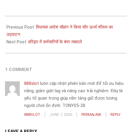
2025-
06-
Previous Post:
विधायक आदेश चौहान ने किया सौर ऊर्जा शौरूम का
09
उद्घाटन
Next Post:
हरिद्वार में कर्मचारियों के बंपर तबादले
1 COMMENT
888slot
luôn cập nhật phiên bản mới để tối ưu hiệu
năng, giảm giật lag và nâng cao trải nghiệm. Đây là
yếu tố quan trọng giúp nền tảng giữ được lượng
người chơi ổn định. TONY05-28
888SLOT
JUNE 1, 2026
PERMALINK
REPLY
LEAVE A REPLY