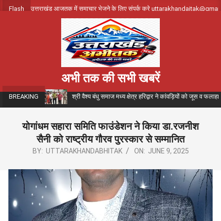
Skip
Flash
उत्तराखंड आजतक में समाचार भेजने के लिए संपर्क करे uttarakhandajtak@gma
to
content
अभी तक की सभी खबरें
श्री वैश्य बंधु समाज मध्य क्षेत्र हरिद्वार ने कांवड़ियों को जूस व फला
BREAKING
योगांधम सहारा समिति फाउंडेशन ने किया डा.रजनीश
सैनी को राष्ट्रीय गौरव पुरस्कार से सम्मानित
BY:
UTTARAKHANDABHITAK
ON:
JUNE 9, 2025