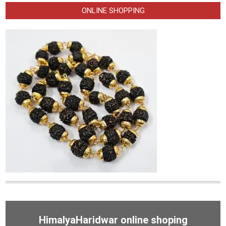
ONLINE SHOPPING
HimalyaHaridwar online shoping