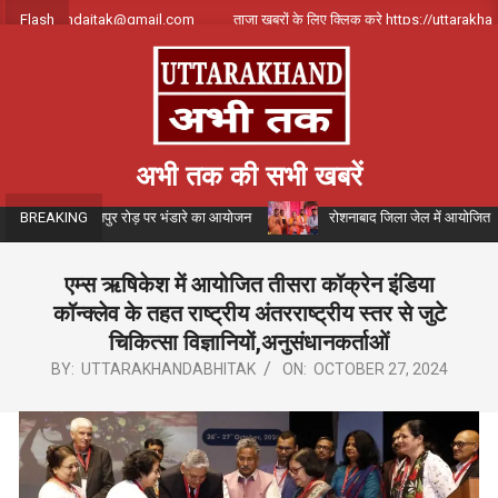
Skip
arakhandajtak@gmail.com
Flash
ताजा खबरों के लिए क्लिक करे https://uttarakhandaajta
to
content
अभी तक की सभी खबरें
में जगजीतपुर रोड़ पर भंडारे का आयोजन
रोशनाबाद जिला जेल में आयोजित संगीतमय गंगा क
BREAKING
एम्स ऋषिकेश में आयोजित तीसरा कॉक्रेन इंडिया
कॉन्क्लेव के तहत राष्ट्रीय अंतरराष्ट्रीय स्तर से जुटे
चिकित्सा विज्ञानियों,अनुसंधानकर्ताओं
BY:
UTTARAKHANDABHITAK
ON:
OCTOBER 27, 2024