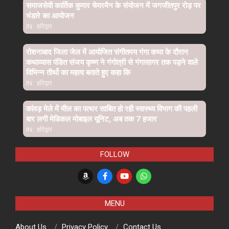
समाजसेवी कार्तिक कुमार चेयरमैन के संयोजन में जगजीतपुर रोड़ पर
भंडारे का आयोजन
IN:
हरिद्वार
रोशनाबाद जिला जेल में आयोजित संगीतमय गंगा कथा के दौरान
कथाव्यास पंडित संजय कृष्ण ने गंगोत्री से गंगासागर तक पड़ने वाले
विभिन्न तीर्थो का महत्व बताते हुए कहा कि
IN:
हरिद्वार
कांवड़ मेले में मील का पत्थर साबित हो रही स्वास्थ्य विभाग की पहली
बार लगी मेडिकल मोबाइल यूनिट, अब तक 7 हजार
IN:
हरिद्वार
FOLLOW
MENU
About Us
Privacy Policy
Contact Us