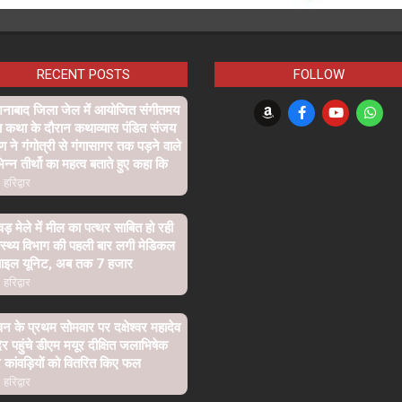
RECENT POSTS
FOLLOW
शनाबाद जिला जेल में आयोजित संगीतमय
ा कथा के दौरान कथाव्यास पंडित संजय
्ण ने गंगोत्री से गंगासागर तक पड़ने वाले
िन्न तीर्थो का महत्व बताते हुए कहा कि
हरिद्वार
वड़ मेले में मील का पत्थर साबित हो रही
ास्थ्य विभाग की पहली बार लगी मेडिकल
बाइल यूनिट, अब तक 7 हजार
हरिद्वार
न के प्रथम सोमवार पर दक्षेश्वर महादेव
िर पहुंचे डीएम मयूर दीक्षित जलाभिषेक
कांवड़ियों को वितरित किए फल
हरिद्वार