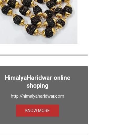
HimalyaHaridwar online
shoping
http://himalyaharidwar.com
KNOW MORE