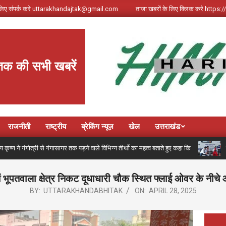
े लिए संपर्क करे uttarakhandajtak@gmail.com
ताजा खबरों के लिए क्लिक करे http
तक की सभी खबरें
राजनीती
राष्ट्रीय
ब्रेकिंग न्यूज़
खेल
उत्तराखंड
्री से गंगासागर तक पड़ने वाले विभिन्न तीर्थो का महत्व बताते हुए कहा कि
कांवड़ मेल
 में भूपतवाला क्षेत्र निकट दूधाधारी चौक स्थित फ्लाई ओवर के नीच
BY:
UTTARAKHANDABHITAK
ON:
APRIL 28, 2025