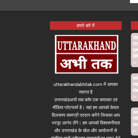
हमारे बारे में
रो
गंग
कृष
विभ
IN:
कां
uttarakhandabhitak.com में आपका
स्व
मो
स्वागत है
IN:
उत्तराखंडअभी तक.कॉम एक समाचार एवं
मीडिया प्लेटफार्म है। यहां हम आपको केवल
साव
दिलचस्प सामग्री प्रदान करेंगे जिसका आप
मंद
भरपूर आनंद लेंगे। हम आपको विश्वसनीयता
कर 
और उत्तराखंड के खेल और आयोजनों से
IN: