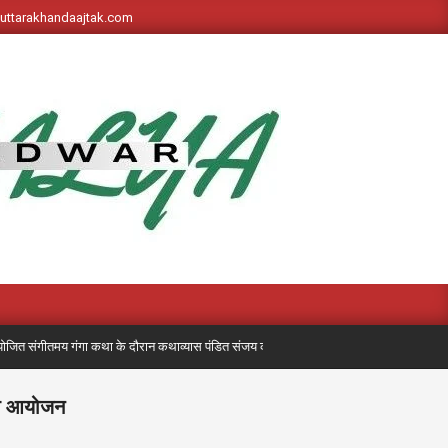
s://uttarakhandaajtak.com
जित संगीतमय गंगा कथा के दौरान कथाव्यास पंडित संजय कृष्ण ने गंगोत्री से गंगासागर तक पड़ने वाले व
 का आयोजन