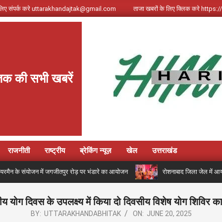
े लिए संपर्क करे uttarakhandajtak@gmail.com
ताजा खबरों के लिए क्लिक करे http
क की सभी खबरें
राजनीती
राष्ट्रीय
ब्रेकिंग न्यूज़
खेल
उत्तराखंड
ेयरमैन के संयोजन में जगजीतपुर रोड़ पर भंडारे का आयोजन
रोशनाबाद जिला जेल में आयो
्ट्रीय योग दिवस के उपलक्ष्य में किया दो दिवसीय विशेष योग शिविर
BY:
UTTARAKHANDABHITAK
ON:
JUNE 20, 2025