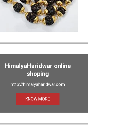
HimalyaHaridwar online
shoping
http://himalyaharidwar.com
KNOW MORE