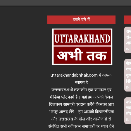
हमारे बारे में
समा
संय
आ
IN:
रो
गंग
uttarakhandabhitak.com में आपका
कृष
विभ
स्वागत है
IN:
उत्तराखंडअभी तक.कॉम एक समाचार एवं
मीडिया प्लेटफार्म है। यहां हम आपको केवल
कां
दिलचस्प सामग्री प्रदान करेंगे जिसका आप
स्व
भरपूर आनंद लेंगे। हम आपको विश्वसनीयता
मो
और उत्तराखंड के खेल और आयोजनों से
IN:
संबंधित सभी नवीनतम समाचारों पर ध्यान देने