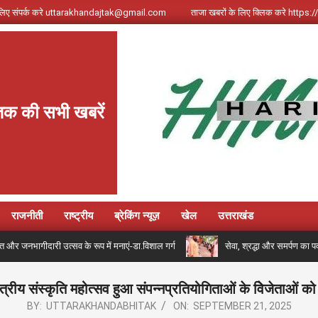
े लिए संपर्क करे uttarakhandajtak@gmail.com
ताजा खबरों के लिए क्लिक करे http
क की सभी खबरें
राजनीती
राष्ट्रीय
ब्रेकिंग न्यूज़
खेल
उत्तराखंड
ति और जनभागीदारी उत्सव के रूप में मनाएं-डा.विशाल गर्ग
सेवा, श्रद्धा और समर्पण का पर्
ेत्रीय संस्कृति महोत्सव हुआ संपन्नप्रतियोगिताओं के विेजेताओं क
BY:
UTTARAKHANDABHITAK
ON:
SEPTEMBER 21, 2025