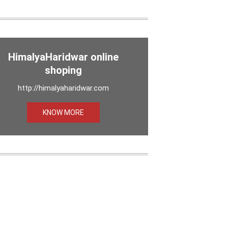
HimalyaHaridwar online
shoping
http://himalyaharidwar.com
KNOW MORE