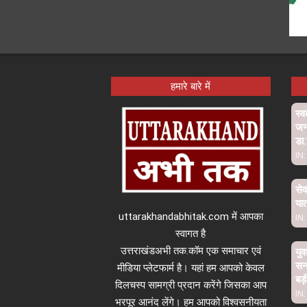
हमारे बारे में
स्व
जनभ
डा.
IN:
सेव
यात
uttarakhandabhitak.com में आपका
IN:
स्वागत है
उत्तराखंडअभी तक.कॉम एक समाचार एवं
युव
सन
मीडिया प्लेटफार्म है। यहां हम आपको केवल
बड़
दिलचस्प सामग्री प्रदान करेंगे जिसका आप
IN:
भरपूर आनंद लेंगे। हम आपको विश्वसनीयता