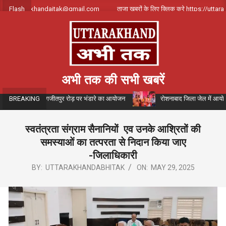
Skip
करे uttarakhandajtak@gmail.com
Flash
ताजा खबरों के लिए क्लिक करे https://uttarakha
to
content
अभी तक की सभी खबरें
 संयोजन में जगजीतपुर रोड़ पर भंडारे का आयोजन
रोशनाबाद जिला जेल में आयोजित संगीत
BREAKING
स्वतंत्रता संग्राम सैनानियों एव उनके आश्रितों की
समस्याओं का तत्परता से निदान किया जाए
-जिलाधिकारी
BY:
UTTARAKHANDABHITAK
ON:
MAY 29, 2025