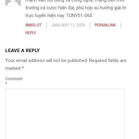
mạnh vào nội dung và công nghệ, mang đến môi
trường cá cược hiện đại, phù hợp xu hướng giải trí
trực tuyến hiện nay. TONY01-06S
888SLOT
JANUARY 11, 2026
PERMALINK
REPLY
LEAVE A REPLY
Your email address will not be published.
Required fields are
marked
*
Comment
*