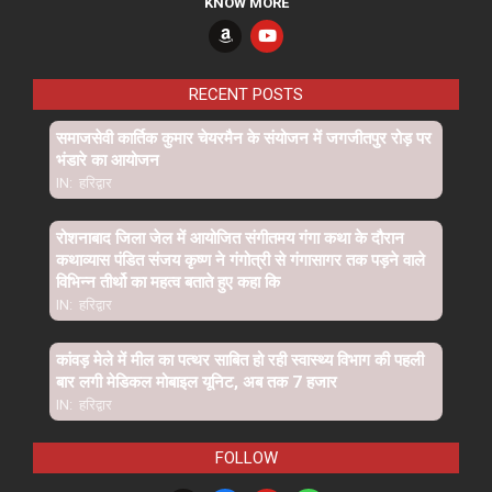
KNOW MORE
RECENT POSTS
समाजसेवी कार्तिक कुमार चेयरमैन के संयोजन में जगजीतपुर रोड़ पर
भंडारे का आयोजन
IN:
हरिद्वार
रोशनाबाद जिला जेल में आयोजित संगीतमय गंगा कथा के दौरान
कथाव्यास पंडित संजय कृष्ण ने गंगोत्री से गंगासागर तक पड़ने वाले
विभिन्न तीर्थो का महत्व बताते हुए कहा कि
IN:
हरिद्वार
कांवड़ मेले में मील का पत्थर साबित हो रही स्वास्थ्य विभाग की पहली
बार लगी मेडिकल मोबाइल यूनिट, अब तक 7 हजार
IN:
हरिद्वार
FOLLOW