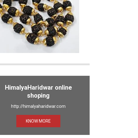
HimalyaHaridwar online
shoping
http://himalyaharidwar.com
KNOW MORE