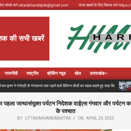
े लिए संपर्क करे uttarakhandajtak@gmail.com
ताजा खबरों के लिए क्लिक करे http
तक की सभी खबरें
राजनीती
राष्ट्रीय
ब्रेकिंग न्यूज़
खेल
उत्तराखंड
ंगोत्री से गंगासागर तक पड़ने वाले विभिन्न तीर्थो का महत्व बताते हुए कहा कि
कांवड़
 पहला जत्थासंयुक्त पर्यटन निदेशक वाईएस गंगवार और पर्यटन कारोबा
के पश्चात
BY:
UTTARAKHANDABHITAK
ON:
APRIL 29, 2025