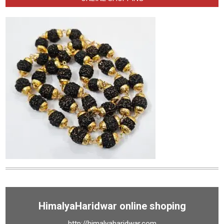
HimalyaHaridwar online shoping
http://himalyaharidwar.com