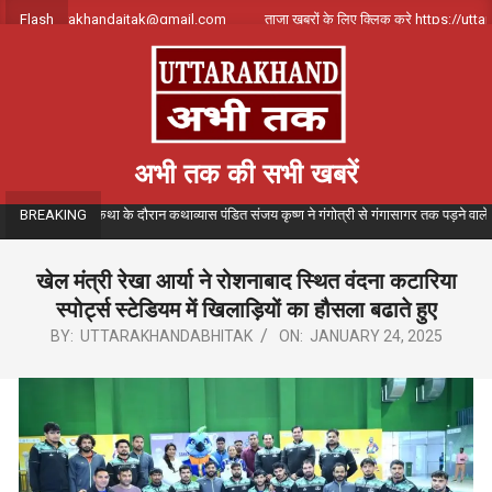
Skip
क करे uttarakhandajtak@gmail.com
Flash
ताजा खबरों के लिए क्लिक करे https://uttarak
to
content
अभी तक की सभी खबरें
तमय गंगा कथा के दौरान कथाव्यास पंडित संजय कृष्ण ने गंगोत्री से गंगासागर तक पड़ने वाले विभिन्न त
BREAKING
खेल मंत्री रेखा आर्या ने रोशनाबाद स्थित वंदना कटारिया
स्पोर्ट्स स्टेडियम में खिलाड़ियों का हौसला बढाते हुए
BY:
UTTARAKHANDABHITAK
ON:
JANUARY 24, 2025