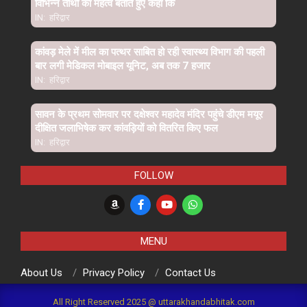
विभिन्न तीर्थो का महत्व बताते हुए कहा कि
IN:
हरिद्वार
कांवड़ मेले में मील का पत्थर साबित हो रही स्वास्थ्य विभाग की पहली
बार लगी मेडिकल मोबाइल यूनिट, अब तक 7 हजार
IN:
हरिद्वार
सावन के प्रथम सोमवार पर दक्षेश्वर महादेव मंदिर पहुंचे डीएम मयूर
दीक्षित जलाभिषेक कर कांवड़ियों को वितरित किए फल
IN:
हरिद्वार
FOLLOW
MENU
About Us
Privacy Policy
Contact Us
All Right Reserved 2025 @ uttarakhandabhitak.com