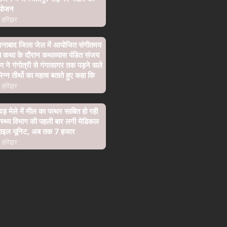
योजन
हरिद्वार
शनाबाद जिला जेल में आयोजित संगीतमय
ा कथा के दौरान कथाव्यास पंडित संजय
्ण ने गंगोत्री से गंगासागर तक पड़ने वाले
िन्न तीर्थो का महत्व बताते हुए कहा कि
हरिद्वार
वड़ मेले में मील का पत्थर साबित हो रही
ास्थ्य विभाग की पहली बार लगी मेडिकल
बाइल यूनिट, अब तक 7 हजार
हरिद्वार