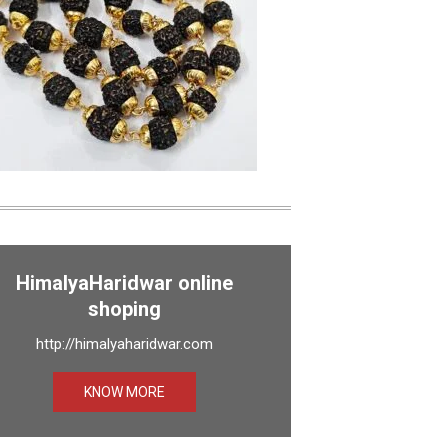
HimalyaHaridwar online
shoping
http://himalyaharidwar.com
KNOW MORE