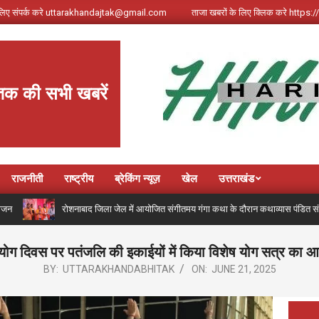
े लिए संपर्क करे uttarakhandajtak@gmail.com
ताजा खबरों के लिए क्लिक करे http
तक की सभी खबरें
राजनीती
राष्ट्रीय
ब्रेकिंग न्यूज़
खेल
उत्तराखंड
रोशनाबाद जिला जेल में आयोजित संगीतमय गंगा कथा के दौरान कथाव्यास पंडित संजय कृष्ण ने गं
 योग दिवस पर पतंजलि की इकाईयों में किया विशेष योग सत्र का
BY:
UTTARAKHANDABHITAK
ON:
JUNE 21, 2025