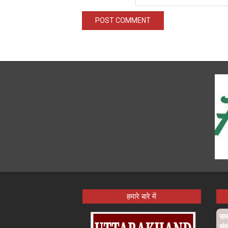
हमारे बारे में
समा
संय