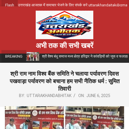
Skip
Flash
उत्तराखंड आजतक में समाचार भेजने के लिए संपर्क करे uttarakhandajtak@gma
to
content
अभी तक की सभी खबरें
श्री वैश्य बंधु समाज मध्य क्षेत्र हरिद्वार ने कांवड़ियों को जूस व फला
BREAKING
श्री राम नाम विश्व बैंक समिति ने चलाया पर्यावरण दिवस
पखवाड़ा पर्यावरण को बचाना हम सभी नैतिक धर्म : सुमित
तिवारी
BY:
UTTARAKHANDABHITAK
ON:
JUNE 6, 2025