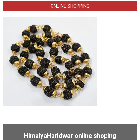
ONLINE SHOPPING
HimalyaHaridwar online shoping