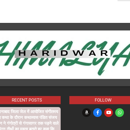
RECENT POSTS
FOLLOW
शनाबाद जिला जेल में आयोजित संगीतमय
ा कथा के दौरान कथाव्यास पंडित संजय
्ण ने गंगोत्री से गंगासागर तक पड़ने वाले
िन्न तीर्थो का महत्व बताते हुए कहा कि