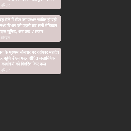
हरिद्वार
वड़ मेले में मील का पत्थर साबित हो रही
ास्थ्य विभाग की पहली बार लगी मेडिकल
बाइल यूनिट, अब तक 7 हजार
हरिद्वार
न के प्रथम सोमवार पर दक्षेश्वर महादेव
िर पहुंचे डीएम मयूर दीक्षित जलाभिषेक
कांवड़ियों को वितरित किए फल
हरिद्वार