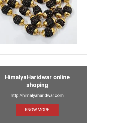
HimalyaHaridwar online
shoping
http://himalyaharidwar.com
KNOW MORE