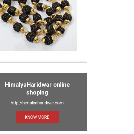
HimalyaHaridwar online
shoping
http://himalyaharidwar.com
KNOW MORE