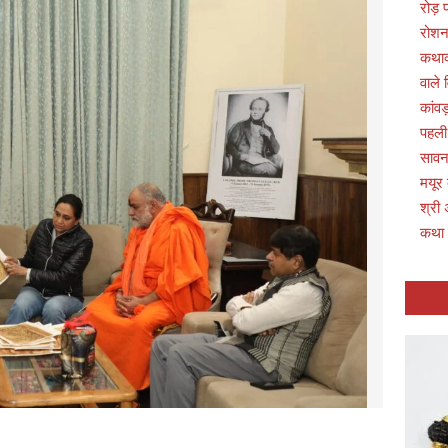
रोड़
रोशन
कथाव्
वाले 
कांवड
पहली
सावन 
मयूर
श्री 
कथा