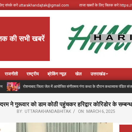
े लिए संपर्क करे uttarakhandajtak@gmail.com
ताजा खबरों के लिए क्लिक करे http
तक की सभी खबरें
राजनीती
राष्ट्रीय
ब्रेकिंग न्यूज़
खेल
उत्तराखंड
रोशनाबाद जिला जेल में आयोजित संगीतमय गंगा कथा के दौरान कथाव्यास पंडित संजय कृष्ण ने गंगोत्री 
दरम ने गुरूवार को डाम कोठी पहुंचकर हरिद्वार कोरिडोर के सम्बन्ध मे
BY:
UTTARAKHANDABHITAK
ON:
MARCH 6, 2025