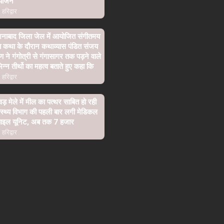
योजन
हरिद्वार
शनाबाद जिला जेल में आयोजित संगीतमय
ा कथा के दौरान कथाव्यास पंडित संजय
्ण ने गंगोत्री से गंगासागर तक पड़ने वाले
िन्न तीर्थो का महत्व बताते हुए कहा कि
हरिद्वार
वड़ मेले में मील का पत्थर साबित हो रही
ास्थ्य विभाग की पहली बार लगी मेडिकल
बाइल यूनिट, अब तक 7 हजार
हरिद्वार