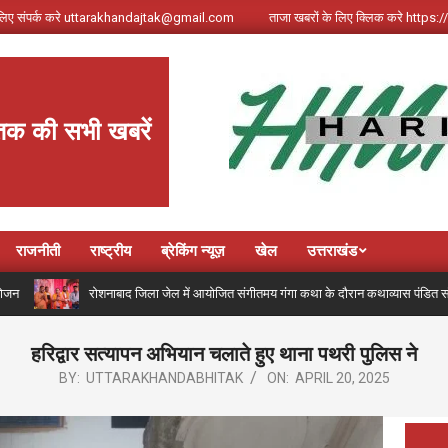
े लिए संपर्क करे uttarakhandajtak@gmail.com
ताजा खबरों के लिए क्लिक करे http
तक की सभी खबरें
राजनीती
राष्ट्रीय
ब्रेकिंग न्यूज़
खेल
उत्तराखंड
रोशनाबाद जिला जेल में आयोजित संगीतमय गंगा कथा के दौरान कथाव्यास पंडित संजय कृष्ण ने ग
हरिद्वार सत्यापन अभियान चलाते हुए थाना पथरी पुलिस ने
BY:
UTTARAKHANDABHITAK
ON:
APRIL 20, 2025