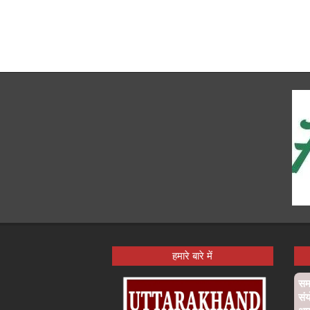
हमारे बारे में
समा
संय