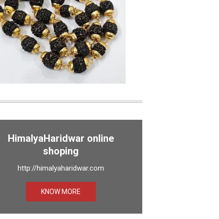
HimalyaHaridwar online
shoping
http://himalyaharidwar.com
KNOW MORE