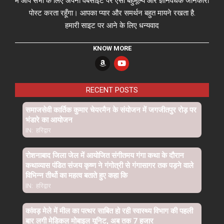
मैं आप सभी के लिए अपनी वेबसाइट पर ऐसी बहुमूल्य और ज्ञानवर्धक जानकारी
पोस्ट करता रहूँगा। आपका प्यार और समर्थन बहुत मायने रखता है.
हमारी साइट पर आने के लिए धन्यवाद
KNOW MORE
RECENT POSTS
समाजसेवी कार्तिक कुमार चेयरमैन के संयोजन में जगजीतपुर रोड़ पर
भंडारे का आयोजन
IN:
हरिद्वार
रोशनाबाद जिला जेल में आयोजित संगीतमय गंगा कथा के दौरान
कथाव्यास पंडित संजय कृष्ण ने गंगोत्री से गंगासागर तक पड़ने वाले
विभिन्न तीर्थो का महत्व बताते हुए कहा कि
IN:
हरिद्वार
कांवड़ मेले में मील का पत्थर साबित हो रही स्वास्थ्य विभाग की पहली
बार लगी मेडिकल मोबाइल यूनिट, अब तक 7 हजार