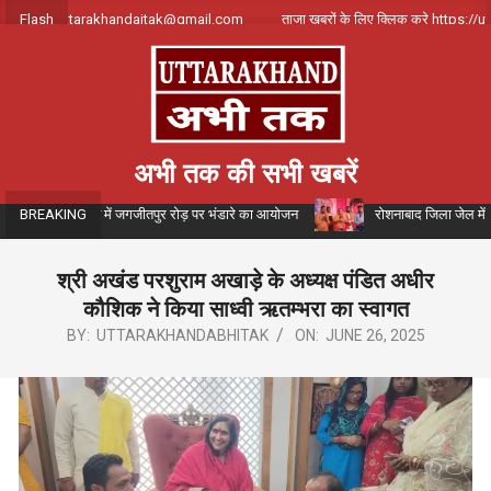
Skip
संपर्क करे uttarakhandajtak@gmail.com
Flash
ताजा खबरों के लिए क्लिक करे https://utt
to
content
अभी तक की सभी खबरें
रमैन के संयोजन में जगजीतपुर रोड़ पर भंडारे का आयोजन
रोशनाबाद जिला जेल में आयोजि
BREAKING
श्री अखंड परशुराम अखाड़े के अध्यक्ष पंडित अधीर
कौशिक ने किया साध्वी ऋतम्भरा का स्वागत
BY:
UTTARAKHANDABHITAK
ON:
JUNE 26, 2025