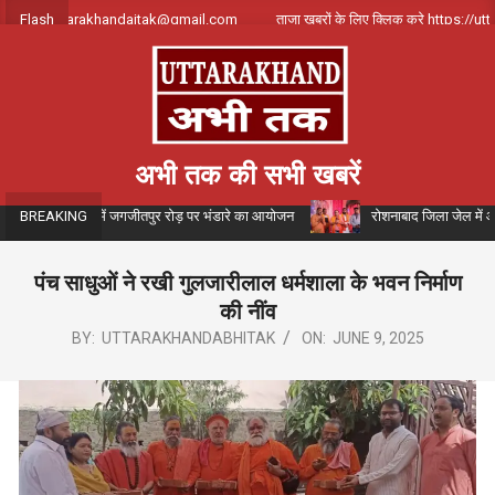
Skip
पर्क करे uttarakhandajtak@gmail.com
Flash
ताजा खबरों के लिए क्लिक करे https://utta
to
content
अभी तक की सभी खबरें
ैन के संयोजन में जगजीतपुर रोड़ पर भंडारे का आयोजन
रोशनाबाद जिला जेल में आयोजित 
BREAKING
पंच साधुओं ने रखी गुलजारीलाल धर्मशाला के भवन निर्माण
की नींव
BY:
UTTARAKHANDABHITAK
ON:
JUNE 9, 2025