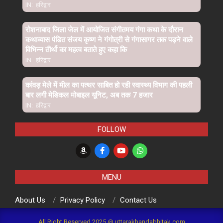
IN:
हरिद्वार
रोशनाबाद जिला जेल में आयोजित संगीतमय गंगा कथा के दौरान
कथाव्यास पंडित संजय कृष्ण ने गंगोत्री से गंगासागर तक पड़ने वाले
विभिन्न तीर्थो का महत्व बताते हुए कहा कि
IN:
हरिद्वार
कांवड़ मेले में मील का पत्थर साबित हो रही स्वास्थ्य विभाग की पहली
बार लगी मेडिकल मोबाइल यूनिट, अब तक 7 हजार
IN:
हरिद्वार
FOLLOW
MENU
About Us
Privacy Policy
Contact Us
All Right Reserved 2025 @ uttarakhandabhitak.com