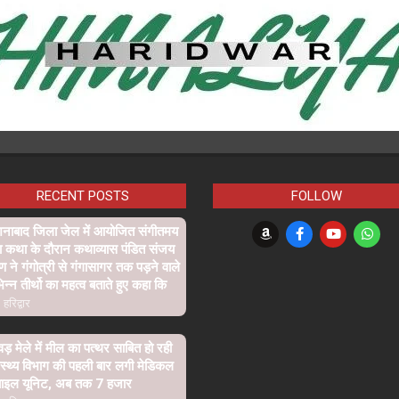
RECENT POSTS
FOLLOW
शनाबाद जिला जेल में आयोजित संगीतमय
ा कथा के दौरान कथाव्यास पंडित संजय
्ण ने गंगोत्री से गंगासागर तक पड़ने वाले
िन्न तीर्थो का महत्व बताते हुए कहा कि
हरिद्वार
वड़ मेले में मील का पत्थर साबित हो रही
ास्थ्य विभाग की पहली बार लगी मेडिकल
बाइल यूनिट, अब तक 7 हजार