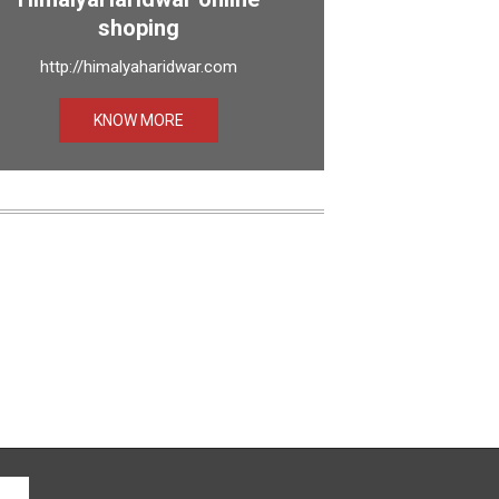
shoping
http://himalyaharidwar.com
KNOW MORE