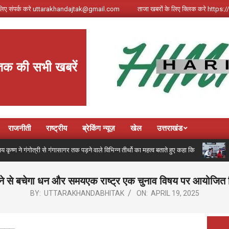
े लिए संपर्क करे uttarakhandajtak@gmail.com
ताजा खबरों के लिए क्लिक करे http
तक की सभी खबरें
राजनीती
राष्ट्रीय
ब्रेकिंग न्यूज़
खेल
उत्तराखंड
ंगोत्री से गंगासागर तक पड़ने वाले विभिन्न तीर्थो का महत्व बताते हुए कहा कि
कांवड़
व होने से बचेगा धन और समयएक राष्ट्र एक चुनाव विषय पर आयोजित
BY:
UTTARAKHANDABHITAK
ON:
APRIL 19, 2025