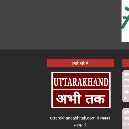
हमारे बारे में
रो
गंग
कृष
विभ
IN:
कां
uttarakhandabhitak.com में आपका
स्व
मो
स्वागत है